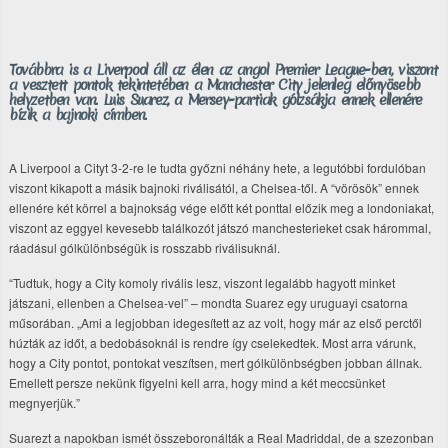
Továbbra is a Liverpool áll az élen az angol Premier League-ben, viszont
a vesztett pontok tekintetében a Manchester City jelenleg előnyösebb
helyzetben van. Luis Suarez, a Mersey-partiak gólzsákja ennek ellenére
bízik a bajnoki címben.
A Liverpool a Cityt 3-2-re le tudta győzni néhány hete, a legutóbbi fordulóban
viszont kikapott a másik bajnoki riválisától, a Chelsea-től. A “vörösök” ennek
ellenére két körrel a bajnokság vége előtt két ponttal előzik meg a londoniakat,
viszont az eggyel kevesebb találkozót játszó manchesterieket csak hárommal,
ráadásul gólkülönbségük is rosszabb riválisuknál.
“Tudtuk, hogy a City komoly rivális lesz, viszont legalább hagyott minket
játszani, ellenben a Chelsea-vel” – mondta Suarez egy uruguayi csatorna
műsorában. „Ami a legjobban idegesített az az volt, hogy már az első perctől
húzták az időt, a bedobásoknál is rendre így cselekedtek. Most arra várunk,
hogy a City pontot, pontokat veszítsen, mert gólkülönbségben jobban állnak.
Emellett persze nekünk figyelni kell arra, hogy mind a két meccsünket
megnyerjük.”
Suarezt a napokban ismét összeboronálták a Real Madriddal, de a szezonban