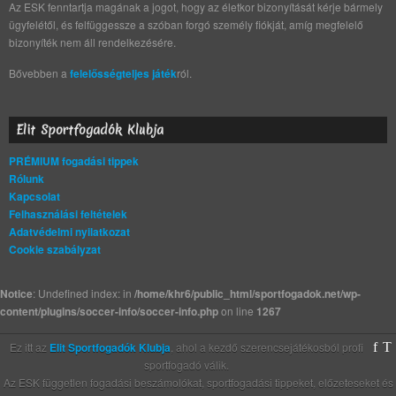
Az ESK fenntartja magának a jogot, hogy az életkor bizonyítását kérje bármely
ügyfelétől, és felfüggessze a szóban forgó személy fiókját, amíg megfelelő
bizonyíték nem áll rendelkezésére.
Bővebben a
felelősségteljes játék
ról.
Elit Sportfogadók Klubja
PRÉMIUM fogadási tippek
Rólunk
Kapcsolat
Felhasználási feltételek
Adatvédelmi nyilatkozat
Cookie szabályzat
Notice
: Undefined index: in
/home/khr6/public_html/sportfogadok.net/wp-
content/plugins/soccer-info/soccer-info.php
on line
1267
Ez itt az
Elit Sportfogadók Klubja
, ahol a kezdő szerencsejátékosból profi
sportfogadó válik.
Az ESK független fogadási beszámolókat, sportfogadási tippeket, előzeteseket és