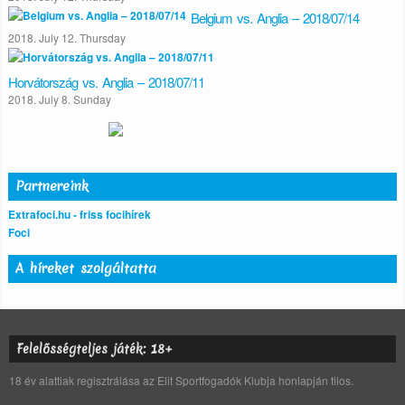
Belgium vs. Anglia – 2018/07/14
2018. July 12. Thursday
Horvátország vs. Anglia – 2018/07/11
2018. July 8. Sunday
Partnereink
Extrafoci.hu - friss focihírek
Foci
A híreket szolgáltatta
Felelősségteljes játék: 18+
18 év alattiak regisztrálása az Elit Sportfogadók Klubja honlapján tilos.