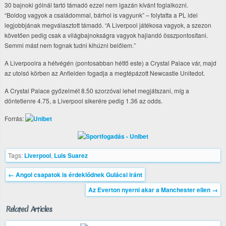
30 bajnoki gólnál tartó támadó ezzel nem igazán kívánt foglalkozni.
“Boldog vagyok a családommal, bárhol is vagyunk” – folytatta a PL idei
legjobbjának megválasztott támadó. “A Liverpool játékosa vagyok, a szezon
követően pedig csak a világbajnokságra vagyok hajlandó összpontosítani.
Semmi mást nem fognak tudni kihúzni belőlem.”
A Liverpoolra a hétvégén (pontosabban hétfő este) a Crystal Palace vár, majd
az utolsó körben az Anfielden fogadja a megtépázott Newcastle Unitedot.
A Crystal Palace győzelmét 8.50 szorzóval lehet megjátszani, míg a
döntetlenre 4.75, a Liverpool sikerére pedig 1.36 az odds.
Forrás:
Tags:
Liverpool
,
Luis Suarez
←
Angol csapatok is érdeklődnek Gulácsi iránt
Az Everton nyerni akar a Manchester ellen
→
Related Articles