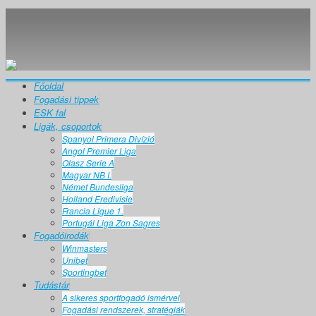
Főoldal
Fogadási tippek
ESK fal
Ligák, csoportok
Spanyol Primera Divízió
Angol Premier Liga
Olasz Serie A
Magyar NB I.
Német Bundesliga
Holland Eredivisie
Francia Ligue 1.
Portugál Liga Zon Sagres
Fogadóirodák
Winmasters
Unibet
Sportingbet
Tudástár
A sikeres sportfogadó ismérvei
Fogadási rendszerek, stratégiák