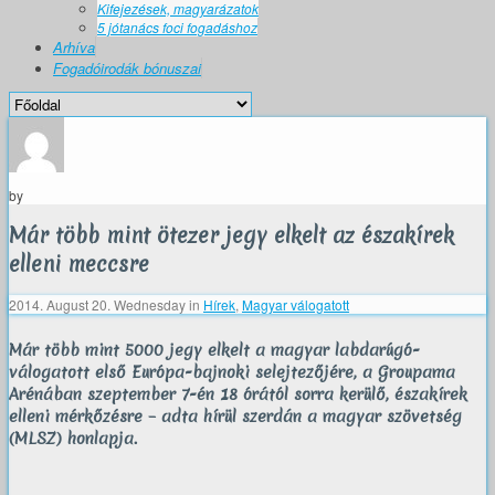
Kifejezések, magyarázatok
5 jótanács foci fogadáshoz
Arhíva
Fogadóirodák bónuszai
by
Már több mint ötezer jegy elkelt az északírek
elleni meccsre
2014. August 20. Wednesday
in
Hírek
,
Magyar válogatott
Már több mint 5000 jegy elkelt a magyar labdarúgó-
válogatott első Európa-bajnoki selejtezőjére, a Groupama
Arénában szeptember 7-én 18 órától sorra kerülő, északírek
elleni mérkőzésre – adta hírül szerdán a magyar szövetség
(MLSZ) honlapja.