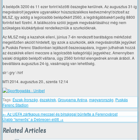
A belépők 3200 és 11 ezer forint közötti összegbe kerülnek. Az augusztus 31-ig
megvásárolt jegyekre ugyanakkor húszszázalékos kedvezményt biztosít az
MLSZ, így addig a legolcsóbb belépőkért 2560, a legdrágábbakért pedig 8800
forintot kell fizetni. A találkozóra szóló jegyek megvásárlásához még nem
szükséges klubkártyával rendelkezniük a szurkolóknak.
Az MLSZ még a kazahok elleni, június 7-én rendezett barátságos mérkőzést
megelőzően akciót hirdetett, így azok a szurkolók, akik megvásárolták jegyüket
a Puskás Ferenc Stadionban lejátszott összecsapásra, ingyen juthatnak hozzá
az északírek elleni meccsre a legolcsóbb kategóriájú jegyekhez. Amennyiben
valaki drágább belépőt váltana, úgy 2560 forintot elengednek annak árából. A
beváltásra augusztus 24-ig, vasárnapig van lehetőség.
slr \ gry \ hirf
MTI 2014. augusztus 20., szerda 12:14
Tags:
Észak-Írország
,
északírek
,
Groupama Aréna
,
magyarország
,
Puskás
Ferenc Stadion
←
Az UEFA zártkapus meccsel és bírsággal büntette a Ferencvárost
Újabb “ismerős” a Debrecen előtt
→
Related Articles