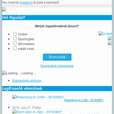
You must be
logged in
to post a comment.
Hol fogadsz?
Melyik fogadóirodánál játszol?
Unibet
Sportingbet
Winmasters
másik iroda
Szavazatok megnézése
Loading ...
Szavazógép arhívum
Legfrissebb elemzések
Rosenborg vs. Celtic – 2018/08/01
2018. July 27. Friday