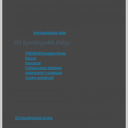
18 év alattiak regisztrálása az Elit Sportfogadók Klubja honlapján tilos.
Az ESK fenntartja magának a jogot, hogy az életkor bizonyítását kérje
bármely ügyfelétől, és felfüggessze a szóban forgó személy fiókját, amíg
megfelelő bizonyíték nem áll rendelkezésére.
Bővebben a
felelősségteljes játék
ról.
Elit Sportfogadók Klubja
PRÉMIUM fogadási tippek
Rólunk
Kapcsolat
Felhasználási feltételek
Adatvédelmi nyilatkozat
Cookie szabályzat
Notice
: Undefined index: in
/home/khr6/public_html/sportfogadok.net/wp-content/plugins/soccer-
info/soccer-info.php
on line
1267
Ez itt az
Elit Sportfogadók Klubja
, ahol a kezdő szerencsejátékosból profi
sportfogadó válik.
Az ESK független fogadási beszámolókat, sportfogadási tippeket, előzeteseket