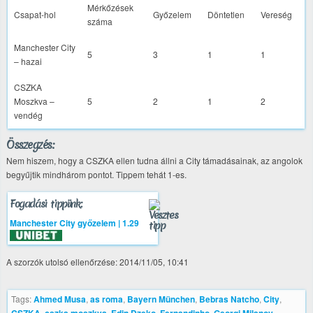
Mérkőzések
Csapat-hol
Győzelem
Döntetlen
Vereség
száma
Manchester City
5
3
1
1
– hazai
CSZKA
Moszkva –
5
2
1
2
vendég
Összegzés:
Nem hiszem, hogy a CSZKA ellen tudna állni a City támadásainak, az angolok
begyűjtik mindhárom pontot. Tippem tehát 1-es.
Fogadási tippünk:
Manchester City győzelem | 1.29
A szorzók utolsó ellenőrzése: 2014/11/05, 10:41
Tags:
Ahmed Musa
,
as roma
,
Bayern München
,
Bebras Natcho
,
City
,
,
,
,
,
,