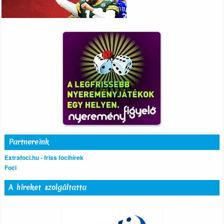
Partnereink
Extrafoci.hu - friss focihírek
Foci
A híreket szolgáltatta