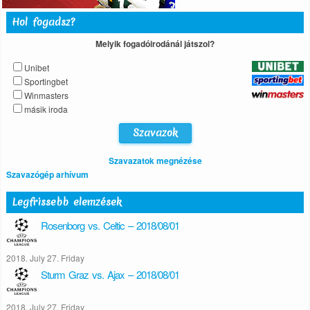
Hol fogadsz?
Melyik fogadóirodánál játszol?
Unibet
Sportingbet
Winmasters
másik iroda
Szavazatok megnézése
Szavazógép arhívum
Legfrissebb elemzések
Rosenborg vs. Celtic – 2018/08/01
2018. July 27. Friday
Sturm Graz vs. Ajax – 2018/08/01
2018. July 27. Friday