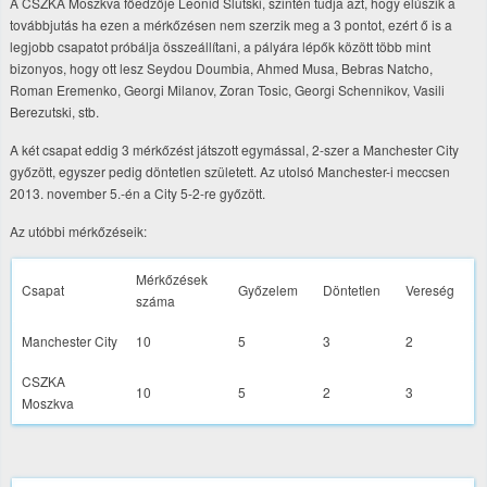
A CSZKA Moszkva főedzője Leonid Slutski, szintén tudja azt, hogy elúszik a
továbbjutás ha ezen a mérkőzésen nem szerzik meg a 3 pontot, ezért ő is a
legjobb csapatot próbálja összeállítani, a pályára lépők között több mint
bizonyos, hogy ott lesz Seydou Doumbia, Ahmed Musa, Bebras Natcho,
Roman Eremenko, Georgi Milanov, Zoran Tosic, Georgi Schennikov, Vasili
Berezutski, stb.
A két csapat eddig 3 mérkőzést játszott egymással, 2-szer a Manchester City
győzött, egyszer pedig döntetlen született. Az utolsó Manchester-i meccsen
2013. november 5.-én a City 5-2-re győzött.
Az utóbbi mérkőzéseik:
Mérkőzések
Csapat
Győzelem
Döntetlen
Vereség
száma
Manchester City
10
5
3
2
CSZKA
10
5
2
3
Moszkva