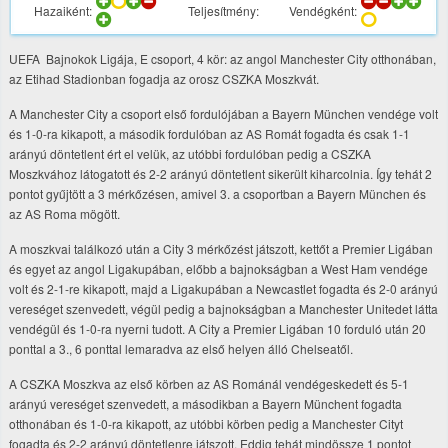
Hazaiként:
Teljesítmény:
Vendégként:
UEFA Bajnokok Ligája, E csoport, 4 kör: az angol Manchester City otthonában,
az Etihad Stadionban fogadja az orosz CSZKA Moszkvát.
A Manchester City a csoport első fordulójában a Bayern München vendége volt
és 1-0-ra kikapott, a második fordulóban az AS Romát fogadta és csak 1-1
arányú döntetlent ért el velük, az utóbbi fordulóban pedig a CSZKA
Moszkvához látogatott és 2-2 arányú döntetlent sikerült kiharcolnia. Így tehát 2
pontot gyűjtött a 3 mérkőzésen, amivel 3. a csoportban a Bayern München és
az AS Roma mögött.
A moszkvai találkozó után a City 3 mérkőzést játszott, kettőt a Premier Ligában
és egyet az angol Ligakupában, előbb a bajnokságban a West Ham vendége
volt és 2-1-re kikapott, majd a Ligakupában a Newcastlet fogadta és 2-0 arányú
vereséget szenvedett, végül pedig a bajnokságban a Manchester Unitedet látta
vendégül és 1-0-ra nyerni tudott. A City a Premier Ligában 10 forduló után 20
ponttal a 3., 6 ponttal lemaradva az első helyen álló Chelseatől.
A CSZKA Moszkva az első körben az AS Románál vendégeskedett és 5-1
arányú vereséget szenvedett, a másodikban a Bayern Münchent fogadta
otthonában és 1-0-ra kikapott, az utóbbi körben pedig a Manchester Cityt
fogadta és 2-2 arányú döntetlenre játszott. Eddig tehát mindössze 1 pontot