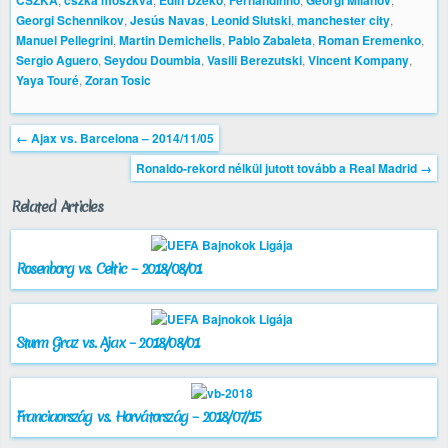
CSZKA
cszka moszkva
Edin Dzeko
Fernandinho
Georgi Milanov
Georgi Schennikov
,
Jesús Navas
,
Leonid Slutski
,
manchester city
,
Manuel Pellegrini
,
Martin Demichelis
,
Pablo Zabaleta
,
Roman Eremenko
,
Sergio Aguero
,
Seydou Doumbia
,
Vasili Berezutski
,
Vincent Kompany
,
Yaya Touré
,
Zoran Tosic
←
Ajax vs. Barcelona – 2014/11/05
Ronaldo-rekord nélkül jutott tovább a Real Madrid
→
Related Articles
Rosenborg vs. Celtic – 2018/08/01
Sturm Graz vs. Ajax – 2018/08/01
Franciaország vs. Horvátország – 2018/07/15