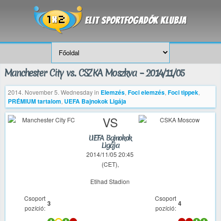
Manchester City vs. CSZKA Moszkva – 2014/11/05
2014. November 5. Wednesday
in
Elemzés
,
Foci elemzés
,
Foci tippek
,
PRÉMIUM tartalom
,
UEFA Bajnokok Ligája
VS
UEFA Bajnokok
Ligája
2014/11/05 20:45
(CET),
Etihad Stadion
Csoport
Csoport
3
4
pozíció:
pozíció: