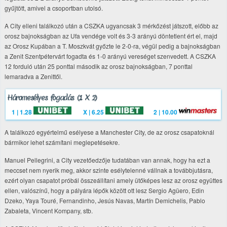
gyűjtött, amivel a csoportban utolsó.
A City elleni találkozó után a CSZKA ugyancsak 3 mérkőzést játszott, előbb az
orosz bajnokságban az Ufa vendége volt és 3-3 arányú döntetlent ért el, majd
az Orosz Kupában a T. Moszkvát győzte le 2-0-ra, végül pedig a bajnokságban
a Zenit Szentpétervárt fogadta és 1-0 arányú vereséget szenvedett. A CSZKA
12 forduló után 25 ponttal második az orosz bajnokságban, 7 ponttal
lemaradva a Zenittől.
Háromesélyes fogadás (1 X 2)
1 | 1.28
X | 6.25
2 | 10.00
A találkozó egyértelmű esélyese a Manchester City, de az orosz csapatoknál
bármikor lehet számítani meglepetésekre.
Manuel Pellegrini, a City vezetőedzője tudatában van annak, hogy ha ezt a
meccset nem nyerik meg, akkor szinte esélytelenné vállnak a továbbjutásra,
ezért olyan csapatot próbál összeállítani amely ütőképes lesz az orosz együttes
ellen, valószínű, hogy a pályára lépők között ott lesz Sergio Agüero, Edin
Dzeko, Yaya Touré, Fernandinho, Jesús Navas, Martín Demichelis, Pablo
Zabaleta, Vincent Kompany, stb.