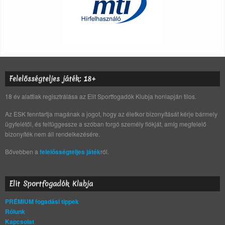
Felelősségteljes játék: 18+
18 év alattiak regisztrálása az Elit Sportfogadók Klubja honlapján tilos.
Az ESK fenntartja magának a jogot, hogy az életkor bizonyítását kérje bármely
ügyfelétől, és felfüggessze a szóban forgó személy fiókját, amíg megfelelő
bizonyíték nem áll rendelkezésére.
Bővebben a
felelősségteljes játék
ról.
Elit Sportfogadók Klubja
PRÉMIUM fogadási tippek
Rólunk
Kapcsolat