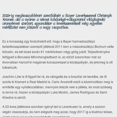
2019-ig meghosszabbított szerződését a Bayer Leverkusennel Christoph
Kramer, aki a nyáron a német labdarúgó-válogatottal világbajnoki
aranyérmet szerzett, ugyanakkor a leverkusenieknél még egyetlen
mérkőzést nem játszott a nagy csapatban.
Ez a furcsaság úgy fordulhatott elő, hogy a Bayer harmadosztályú
tartalékcsapatában szereplő játékost 2011-ben a másodosztályú Bochum vette
kölcsön, és két évad során 61 mérkőzésen négy gólig jutott. Teljesítményére
felfigyelt a Borussia Mönchengladbach is, az előző szezonban már az
élvonalban harcolt ki magának kulcsszerepet a középpályán, és jelenleg is ott
futballozik.
Joachim Löw is itt figyelt fel rá, és válogatta be a brazíliai vb-keretbe, de itt
szúrta ki Kramert a Real Madrid is. Carlo Ancelotti edző a közelmúltban meg is
említette egy nyilatkozatában, mennyire tetszik neki a játéka, és most szükség
is lenne rá, hiszen a középpályán Luka Modric, James Rodriguez és Sami
Khedira is sérült.
A 23 éves játékosra azonban igényt tart a Leverkusen is, amely a szezon
végén visszavárja, és nem elégszik meg azzal, hogy 2017-ig a klubhoz kösse,
újabb két évvel meghosszabbította szerződését.