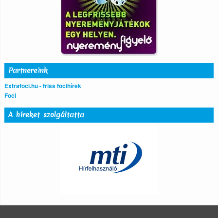
Partnereink
Extrafoci.hu - friss focihírek
Foci
A híreket szolgáltatta