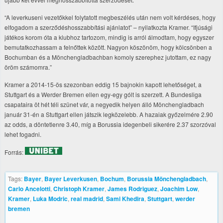
“A leverkuseni vezetőkkel folytatott megbeszélés után nem volt kérdéses, hogy
elfogadom a szerződéshosszabbítási ajánlatot” – nyilatkozta Kramer. “Ifjúsági
játékos korom óta a klubhoz tartozom, mindig is arról álmodtam, hogy egyszer
bemutatkozhassam a felnőttek között. Nagyon köszönöm, hogy kölcsönben a
Bochumban és a Mönchengladbachban komoly szerephez jutottam, ez nagy
öröm számomra.”
Kramer a 2014-15-ös szezonban eddig 15 bajnokin kapott lehetőséget, a
Stuttgart és a Werder Bremen ellen egy-egy gólt is szerzett. A Bundesliga
csapataira öt hét téli szünet vár, a negyedik helyen álló Mönchengladbach
január 31-én a Stuttgart ellen játszik legközelebb. A hazaiak győzelmére 2.90
az odds, a döntetlenre 3.40, míg a Borussia idegenbeli sikerére 2.37 szorzóval
lehet fogadni.
Forrás:
Tags:
Bayer
,
Bayer Leverkusen
,
Bochum
,
Borussia Mönchengladbach
,
Carlo Ancelotti
,
Christoph Kramer
,
James Rodriguez
,
Joachim Low
,
Kramer
,
Luka Modric
,
real madrid
,
Sami Khedira
,
Stuttgart
,
werder
bremen