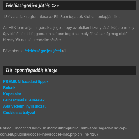
Felelősségteljes játék: 18+
18 év alattiak regisztrálása az Elit Sportfogadók Klubja honlapján tilos.
Az ESK fenntartja magának a jogot, hogy az életkor bizonyítását kérje bármely
ügyfelétől, és felfüggessze a szóban forgó személy fiókját, amíg megfelelő
bizonyíték nem áll rendelkezésére.
Bővebben a
felelősségteljes játék
ról.
Elit Sportfogadók Klubja
PRÉMIUM fogadási tippek
Rólunk
Kapcsolat
Felhasználási feltételek
Adatvédelmi nyilatkozat
Cookie szabályzat
Notice
: Undefined index: in
/home/khr6/public_html/sportfogadok.net/wp-
content/plugins/soccer-info/soccer-info.php
on line
1267