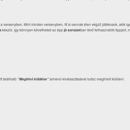
 a versenyben. Mint minden versenyben, itt is vannak élen végző játékosok, akik 
a
készül, így könnyen követheted az épp
jó sorozat
ban lévő felhasználók tippjeit, 
t található
almenü kiválasztásával tudsz meghívót küldeni.
“Meghívó küldése”