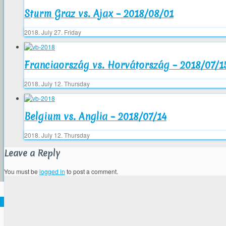
Sturm Graz vs. Ajax – 2018/08/01
2018. July 27. Friday
Franciaország vs. Horvátország – 2018/07/1
2018. July 12. Thursday
Belgium vs. Anglia – 2018/07/14
2018. July 12. Thursday
Leave a Reply
You must be
logged in
to post a comment.