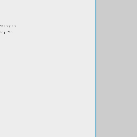
igen magas
melyeket