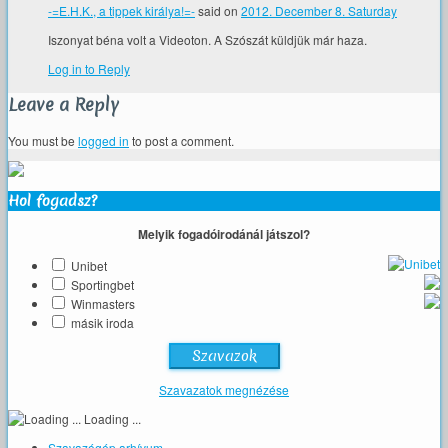
-=E.H.K., a tippek királya!=-
said on
2012. December 8. Saturday
Iszonyat béna volt a Videoton. A Szószát küldjük már haza.
Log in to Reply
Leave a Reply
You must be
logged in
to post a comment.
Hol fogadsz?
Melyik fogadóirodánál játszol?
Unibet
Sportingbet
Winmasters
másik iroda
Szavazatok megnézése
Loading ...
Szavazógép arhívum