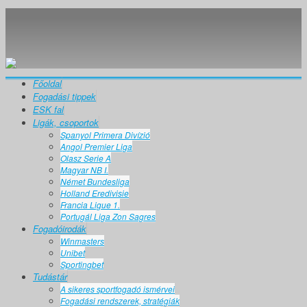
Főoldal
Fogadási tippek
ESK fal
Ligák, csoportok
Spanyol Primera Divízió
Angol Premier Liga
Olasz Serie A
Magyar NB I.
Német Bundesliga
Holland Eredivisie
Francia Ligue 1.
Portugál Liga Zon Sagres
Fogadóirodák
Winmasters
Unibet
Sportingbet
Tudástár
A sikeres sportfogadó ismérvei
Fogadási rendszerek, stratégiák