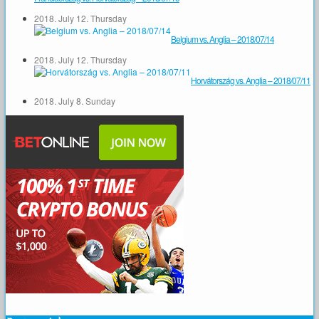
2018. July 12. Thursday
Belgium vs. Anglia – 2018/07/14
2018. July 12. Thursday
Horvátország vs. Anglia – 2018/07/11
2018. July 8. Sunday