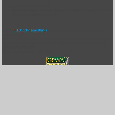
Notice
: Undefined index: in
/home/khr6/public_html/sportfogadok.net/wp-content/plugins/soccer-
info/soccer-info.php
on line
1267
Ez itt az
Elit Sportfogadók Klubja
, ahol a kezdő szerencsejátékosból profi
sportfogadó válik.
Az ESK független fogadási beszámolókat, sportfogadási tippeket, előzeteseket
és mérkőzéselemzéseket közöl Európa legnagyobb futball klubjairól illetve
nemzeti válogatottjairól.
Minden jog fenntartva! © 2011-2026.