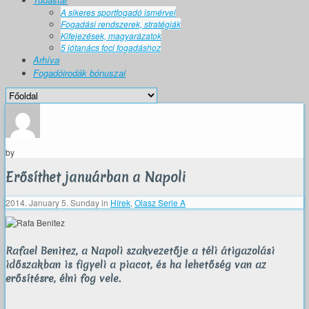
A sikeres sportfogadó ismérvei
Fogadási rendszerek, stratégiák
Kifejezések, magyarázatok
5 jótanács foci fogadáshoz
Arhíva
Fogadóirodák bónuszai
by
Erősíthet januárban a Napoli
2014. January 5. Sunday
in
Hírek
,
Olasz Serie A
Rafael Benitez, a Napoli szakvezetője a téli átigazolási
időszakban is figyeli a piacot, és ha lehetőség van az
erősítésre, élni fog vele.