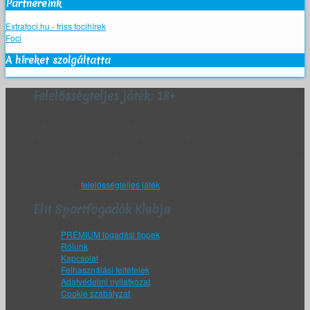
Partnereink
Extrafoci.hu - friss focihírek
Foci
A híreket szolgáltatta
Felelősségteljes játék: 18+
18 év alattiak regisztrálása az Elit Sportfogadók Klubja honlapján tilos.
Az ESK fenntartja magának a jogot, hogy az életkor bizonyítását kérje
bármely ügyfelétől, és felfüggessze a szóban forgó személy fiókját, amíg
megfelelő bizonyíték nem áll rendelkezésére.
Bővebben a
felelősségteljes játék
ról.
Elit Sportfogadók Klubja
PRÉMIUM fogadási tippek
Rólunk
Kapcsolat
Felhasználási feltételek
Adatvédelmi nyilatkozat
Cookie szabályzat