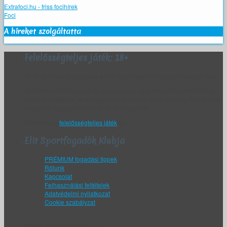
Extrafoci.hu - friss focihírek
Foci
A híreket szolgáltatta
Felelősségteljes játék: 18+
18 év alattiak regisztrálása az Elit Sportfogadók Klubja honlapján tilos.
Az ESK fenntartja magának a jogot, hogy az életkor bizonyítását kérje
bármely ügyfelétől, és felfüggessze a szóban forgó személy fiókját, amíg
megfelelő bizonyíték nem áll rendelkezésére.
Bővebben a
felelősségteljes játék
ról.
Elit Sportfogadók Klubja
PRÉMIUM fogadási tippek
Rólunk
Kapcsolat
Felhasználási feltételek
Adatvédelmi nyilatkozat
Cookie szabályzat
Notice
: Undefined index: in