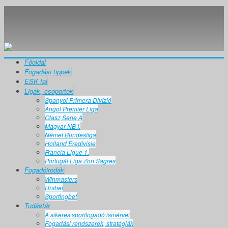
Főoldal
Fogadási tippek
ESK fal
Ligák, csoportok
Spanyol Primera Divízió
Angol Premier Liga
Olasz Serie A
Magyar NB I.
Német Bundesliga
Holland Eredivisie
Francia Ligue 1.
Portugál Liga Zon Sagres
Fogadóirodák
Winmasters
Unibet
Sportingbet
Tudástár
A sikeres sportfogadó ismérvei
Fogadási rendszerek, stratégiák