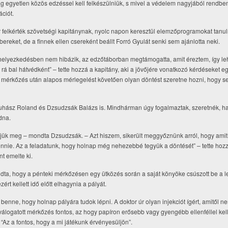
ilag egyetlen közös edzéssel kell felkészülniük, s mivel a védelem nagyjából rendbe
ciót.
 felkérték szövetségi kapitánynak, nyolc napon keresztül elemzőprogramokat tanu
reket, de a finnek ellen csereként beállt Forró Gyulát senki sem ajánlotta neki.
 helyezkedésben nem hibázik, az edzőtáborban megtámogatta, amit éreztem, így leh
 bal hátvédként” – tette hozzá a kapitány, aki a jövőjére vonatkozó kérdéseket egy
i mérkőzés után alapos mérlegelést követően olyan döntést szeretne hozni, hogy s
, Juhász Roland és Dzsudzsák Balázs is. Mindhárman úgy fogalmaztak, szeretnék, h
dna.
jük meg – mondta Dzsudzsák. – Azt hiszem, sikerült meggyőznünk arról, hogy amit e
ennie. Az a feladatunk, hogy holnap még nehezebbé tegyük a döntését” – tette hozz
t emelte ki.
ndta, hogy a pénteki mérkőzésen egy ütközés során a saját könyöke csúszott be a 
rt kellett idő előtt elhagynia a pályát.
benne, hogy holnap pályára tudok lépni. A doktor úr olyan injekciót ígért, amitől n
logatott mérkőzés fontos, az hogy papíron erősebb vagy gyengébb ellenféllel kell 
 “Az a fontos, hogy a mi játékunk érvényesüljön”.