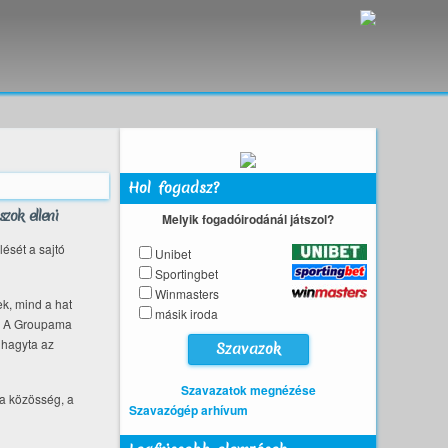
Hol fogadsz?
zok elleni
Melyik fogadóirodánál játszol?
ését a sajtó
Unibet
Sportingbet
Winmasters
ek, mind a hat
másik iroda
be. A Groupama
 hagyta az
Szavazatok megnézése
 a közösség, a
Szavazógép arhívum