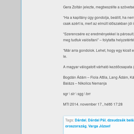
Gera Zoltán jelezte, megbeszélte a szövetsé
“Ha a kapitány úgy gondolja, beállít, ha ne
csak azért is, mert az elmúlt időszakban jól
“Szerencsére ez eredményekkel is párosult.
meg tudtuk valósítani” – folytatta helyzetért
“Már arra gondolok. Lehet, hogy egy kicsit
le.
A magyar válogatott várható kezdőcsapata (
Bogdán Ádám – Fiola Attila, Lang Ádám, Ká
Balázs – Nikolics Nemanja
sgr \ slr \ sgg \ brr
MTI 2014. november 17., hétfő 17:28
Tags:
Dárdai
,
Dárdai Pál
,
dzsudzsák balá
oroszország
,
Varga József