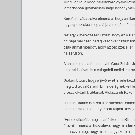
Mint utalt rá, a keddi találkozóra gyakorlat
támadásban gyakorolnak majd néhány variá
Kérdésre válaszolva elmondta, hogy amikor
egyes posztokra megtalálja a megfelelő embe
“Az egyik mérkőzésen láttam, hogy ez a fiú
holnapi meccsen pedig kezdőként számítok rá
csak annyit mondott, hogy az oroszok ellen
ne sérüljön.
A sajtótájékoztatón jelen volt Gera Zoltán
hosszabb távon is a válogatott mellett mara
“Abban bízom, hogy a jövő évet is vele kezd
meg tudjuk valósítani. Ennek elégnek kell l
oroszok közül klubtársát, Alekszandr Kokorin
Juhász Roland beszélt a sérüléséről, elmo
majd a szünet után ugyanoda kapott ütést, ezé
“Ennek ellenére még itt tartózkodom. Bízom 
érezni” – mondta, hozzátéve, hogy minden vá
határozza meg, hogy mit lehet gyakorolni. –