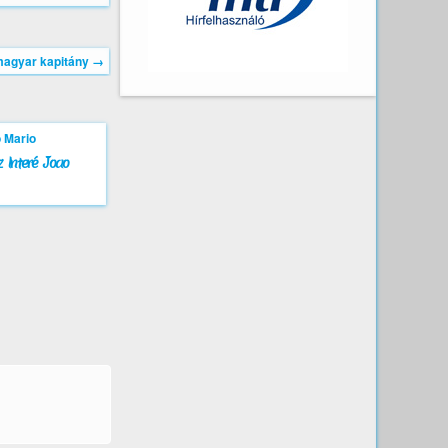
magyar kapitány
→
 Interé Joao