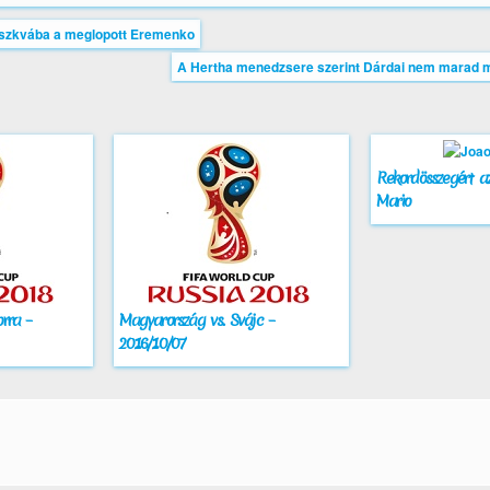
oszkvába a meglopott Eremenko
A Hertha menedzsere szerint Dárdai nem marad 
Rekordösszegért az
Mario
rra –
Magyarország vs. Svájc –
2016/10/07