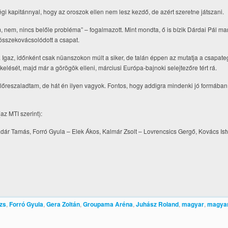
gi kapitánnyal, hogy az oroszok ellen nem lesz kezdő, de azért szeretne játszani.
m, nem, nincs belőle probléma” – fogalmazott. Mint mondta, ő is bízik Dárdai Pál 
 összekovácsolódott a csapat.
 Igaz, időnként csak nüanszokon múlt a siker, de talán éppen az mutatja a csapate
ékelését, majd már a görögök elleni, márciusi Európa-bajnoki selejtezőre tért rá.
 előreszaladtam, de hát én ilyen vagyok. Fontos, hogy addigra mindenki jó formába
az MTI szerint):
dár Tamás, Forró Gyula – Elek Ákos, Kalmár Zsolt – Lovrencsics Gergő, Kovács Is
zs
,
Forró Gyula
,
Gera Zoltán
,
Groupama Aréna
,
Juhász Roland
,
magyar
,
magya