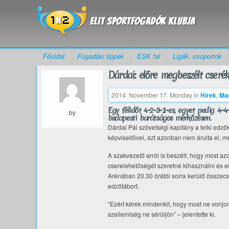
Főoldal
Fogadási tippek
ESK fal
Ligák, csoportok
Dárdai: előre megbeszélt cserék
2014. November 17. Monday
in
Hírek
,
Mag
Egy félidőt 4-2-3-1-es, egyet pedig 4-4
by
budapesti barátságos mérkőzésen.
Dárdai Pál szövetségi kapitány a telki edző
képviselőivel, azt azonban nem árulta el, m
A szakvezető arról is beszélt, hogy most az
cserelehetőségét szeretné kihasználni és el
Arénában 20.30 órától sorra kerülő összecsa
edzőtábort.
“Ezért kérek mindenkit, hogy most ne vonjon
szellemiség ne sérüljön” – jelentette ki.