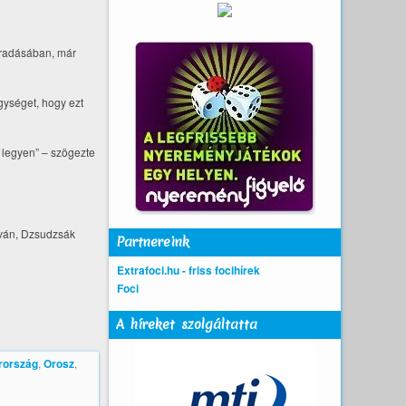
maradásában, már
gységet, hogy ezt
n legyen” – szögezte
tván, Dzsudzsák
Partnereink
Extrafoci.hu - friss focihírek
Foci
A híreket szolgáltatta
rország
,
Orosz
,