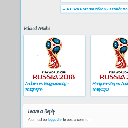
←
A CSZKA szerint időben visszatér M
Related Articles
Andorra vs. Magyarország –
Magyarország vs. Ando
2017/06/09
2016/11/13
Leave a Reply
You must be
logged in
to post a comment.