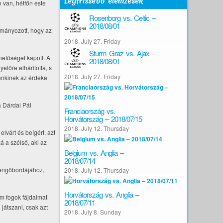
Legfrissebb elemzések
n van, hétfőn este
Rosenborg vs. Celtic –
2018/08/01
lmányozott, hogy az
2018. July 27. Friday
Sturm Graz vs. Ajax –
etőséget kapott. A
2018/08/01
előre elhárította, s
2018. July 27. Friday
enkinek az érdeke
a Dárdai Pál
Franciaország vs.
Horvátország – 2018/07/15
2018. July 12. Thursday
lvárt és beígért, azt
á a szélső, aki az
Belgium vs. Anglia –
2018/07/14
lengőbordájához,
2018. July 12. Thursday
Horvátország vs. Anglia –
em fogok fájdalmat
2018/07/11
játszani, csak azt
2018. July 8. Sunday