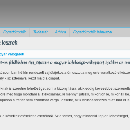
Fogadóirodák
Tudástár
Arhíva
Fogadóirodák bónuszai
 lesznek
yar válogatott
-2-es felállásban fog játszani a magyar labdarúgó-válogatott kedden az oros
központban hétfőn rendezett sajtótájékoztatón osztotta meg erre vonatkozó elképzel
elyik szisztémával kezd majd a csapat.
oknak is szeretne lehetőséget adni a bizonyításra, akik eddig kevesebbet szerepelt
őre meg fogja mondani a játékosainak, ki mennyit játszik, mikor jön le, mikor áll 
páson a tréner nem számíthat Varga Józsefre, akik vírusos fertőzés miatt már el is
 le következtetéseket a cserékből. Az a fontos, hogy mindenki kapjon lehetőséget,