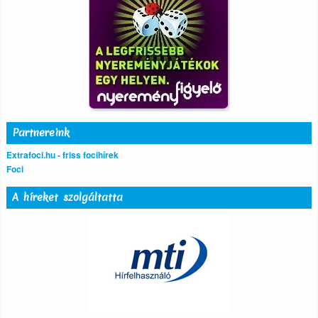
Partnereink
Extrafoci.hu - friss focihírek
Foci
A híreket szolgáltatta