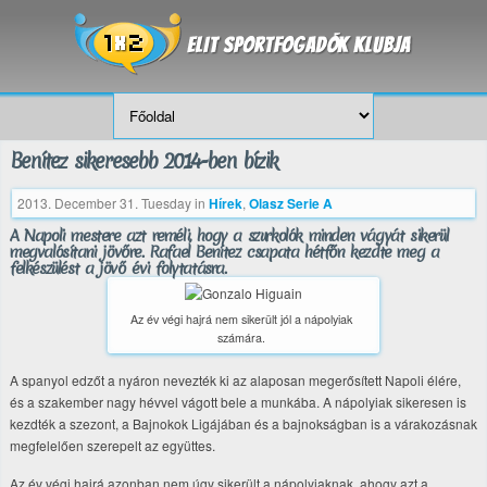
Benítez sikeresebb 2014-ben bízik
2013. December 31. Tuesday
in
Hírek
,
Olasz Serie A
A Napoli mestere azt reméli, hogy a szurkolók minden vágyát sikerül
megvalósítani jövőre. Rafael Benítez csapata hétfőn kezdte meg a
felkészülést a jövő évi folytatásra.
Az év végi hajrá nem sikerült jól a nápolyiak
számára.
A spanyol edzőt a nyáron nevezték ki az alaposan megerősített Napoli élére,
és a szakember nagy hévvel vágott bele a munkába. A nápolyiak sikeresen is
kezdték a szezont, a Bajnokok Ligájában és a bajnokságban is a várakozásnak
megfelelően szerepelt az együttes.
Az év végi hajrá azonban nem úgy sikerült a nápolyiaknak, ahogy azt a