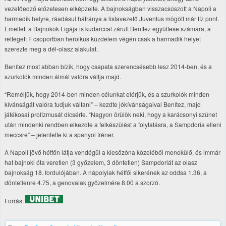
vezetőedző előzetesen elképzelte. A bajnokságban visszacsúszott a Napoli a
harmadik helyre, ráadásul hátránya a listavezető Juventus mögött már tíz pont.
Emellett a Bajnokok Ligája is kudarccal zárult Benítez együttese számára, a
rettegett F csoportban heroikus küzdelem végén csak a harmadik helyet
szerezte meg a dél-olasz alakulat.
Benítez most abban bízik, hogy csapata szerencsésebb lesz 2014-ben, és a
szurkolók minden álmát valóra váltja majd.
“Reméljük, hogy 2014-ben minden célunkat elérjük, és a szurkolók minden
kívánságát valóra tudjuk váltani” – kezdte jókívánságaival Benítez, majd
játékosai profizmusát dicsérte. “Nagyon örülök neki, hogy a karácsonyi szünet
után mindenki rendben elkezdte a felkészülést a folytatásra, a Sampdoria elleni
meccsre” – jelentette ki a spanyol tréner.
A Napoli jövő hétfőn látja vendégül a kiesőzóna közeléből menekülő, és immár
hat bajnoki óta veretlen (3 győzelem, 3 döntetlen) Sampdoriát az olasz
bajnokság 18. fordulójában. A nápolyiak hétfői sikerének az oddsa 1.36, a
döntetlenre 4.75, a genovaiak győzelmére 8.00 a szorzó.
Forrás: