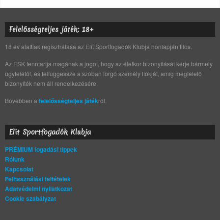
Felelősségteljes játék: 18+
18 év alattiak regisztrálása az Elit Sportfogadók Klubja honlapján tilos.
Az ESK fenntartja magának a jogot, hogy az életkor bizonyítását kérje bármely
ügyfelétől, és felfüggessze a szóban forgó személy fiókját, amíg megfelelő
bizonyíték nem áll rendelkezésére.
Bővebben a
felelősségteljes játék
ról.
Elit Sportfogadók Klubja
PRÉMIUM fogadási tippek
Rólunk
Kapcsolat
Felhasználási feltételek
Adatvédelmi nyilatkozat
Cookie szabályzat