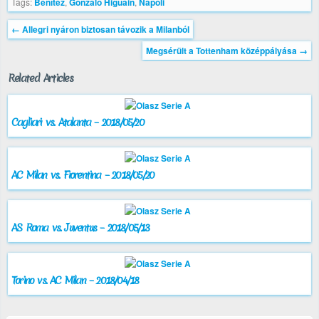
Tags:
Benítez
,
Gonzalo Higuain
,
Napoli
←
Allegri nyáron biztosan távozik a Milanból
Megsérült a Tottenham középpályása
→
Related Articles
Cagliari vs. Atalanta – 2018/05/20
AC Milan vs. Fiorentina – 2018/05/20
AS Roma vs. Juventus – 2018/05/13
Torino vs. AC Milan – 2018/04/18