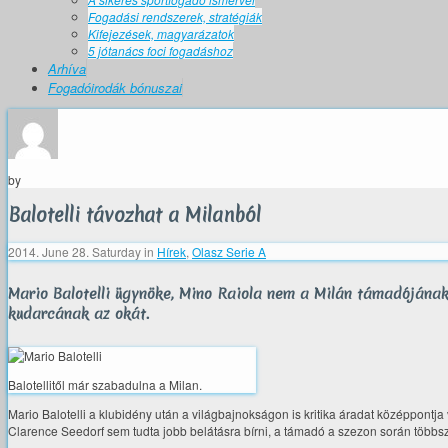
Fogadási rendszerek, stratégiák
Kifejezések, magyarázatok
5 jótanács foci fogadáshoz
Arhíva
Fogadóirodák bónuszai
by
Balotelli távozhat a Milanból
2014. June 28. Saturday
in
Hírek
,
Olasz Serie A
Mario Balotelli ügynöke, Mino Raiola nem a Milán támadójának
kudarcának az okát.
Balotellitől már szabadulna a Milan.
Mario Balotelli a klubidény után a világbajnokságon is kritika áradat középpontja 
Clarence Seedorf sem tudta jobb belátásra bírni, a támadó a szezon során többsz