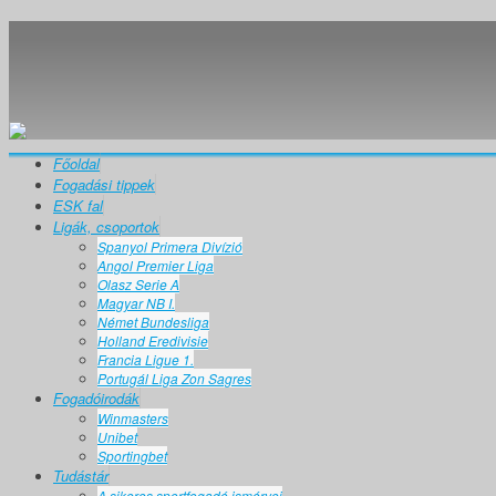
Főoldal
Fogadási tippek
ESK fal
Ligák, csoportok
Spanyol Primera Divízió
Angol Premier Liga
Olasz Serie A
Magyar NB I.
Német Bundesliga
Holland Eredivisie
Francia Ligue 1.
Portugál Liga Zon Sagres
Fogadóirodák
Winmasters
Unibet
Sportingbet
Tudástár
A sikeres sportfogadó ismérvei