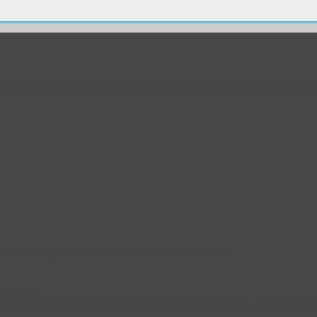
mely ügyfelétől, és felfüggessze a szóban forgó személy fiókját, amíg megfelelő bi
-content/plugins/soccer-info/soccer-info.php
on line
1267
adó válik.
mérkőzéselemzéseket közöl Európa legnagyobb futball klubjairól illetve nemzeti vá