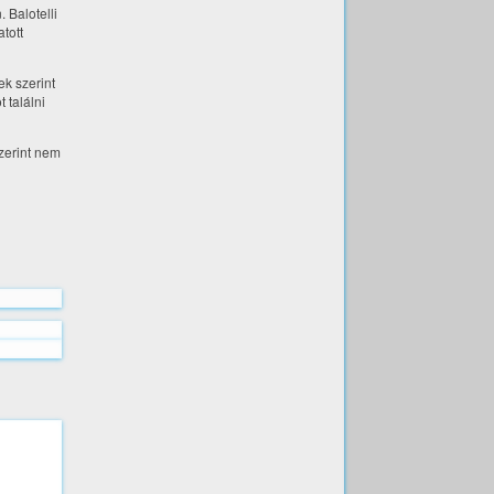
 Balotelli
tott
ek szerint
 találni
zerint nem