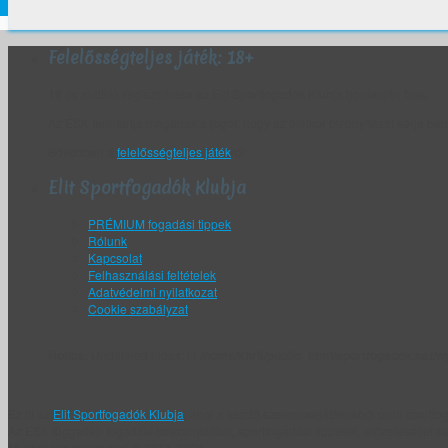
Felelősségteljes játék: 18+
18 év alattiak regisztrálása az Elit Sportfogadók Klubja honlapján tilos.
Az ESK fenntartja magának a jogot, hogy az életkor bizonyítását kérje bár
Bővebben a
felelősségteljes játék
ról.
Elit Sportfogadók Klubja
PRÉMIUM fogadási tippek
Rólunk
Kapcsolat
Felhasználási feltételek
Adatvédelmi nyilatkozat
Cookie szabályzat
Notice
: Undefined index: in
/home/khr6/public_html/sportfogadok.net/wp
Ez itt az
Elit Sportfogadók Klubja
, ahol a kezdő szerencsejátékosból profi sportfog
Az ESK független fogadási beszámolókat, sportfogadási tippeket, előzeteseket és 
Minden jog fenntartva! © 2011-2026.