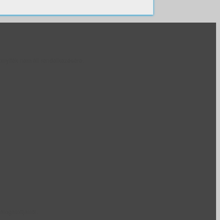
zonyíték nem áll rendelkezésére.
logatottjairól.