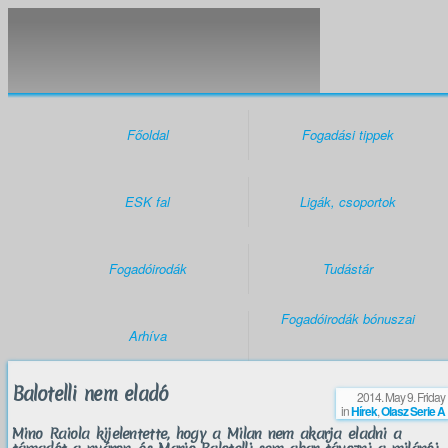
Főoldal
Fogadási tippek
ESK fal
Ligák, csoportok
Fogadóirodák
Tudástár
Fogadóirodák bónuszai
Arhíva
Balotelli nem eladó
2014. May 9. Friday
in
Hírek
,
Olasz Serie A
Mino Raiola kijelentette, hogy a Milan nem akarja eladni a