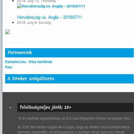
2018. July 12. Thursday
Horvátország vs. Anglia – 2018/07/11
2018. July 8. Sunday
Partnereink
Extrafoci.hu - friss focihírek
Foci
A híreket szolgáltatta
Felelősségteljes játék: 18+
18 év alattiak regisztrálása az Elit Sportfogadók Klubja honlapján tilos.
Az ESK fenntartja magának a jogot, hogy az életkor bizonyítását kérje
bármely ügyfelétől, és felfüggessze a szóban forgó személy fiókját,