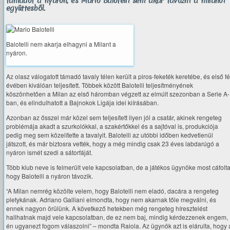
támadót a nyáron, és Mario Balotelli sem akar távozni a milánói
együttesből.
Balotelli nem akarja elhagyni a Milant a
nyáron.
Az olasz válogatott támadó tavaly télen került a piros-feketék keretébe, és első fé
évében kiválóan teljesített. Többek között Balotelli teljesítményének
köszönhetően a Milan az első háromban végzett az elmúlt szezonban a Serie A-
ban, és elindulhatott a Bajnokok Ligája idei kiírásában.
Azonban az ősszel már közel sem teljesített ilyen jól a csatár, akinek rengeteg
problémája akadt a szurkolókkal, a szakértőkkel és a sajtóval is, produkciója
pedig meg sem közelítette a tavalyit. Balotelli az utóbbi időben kedvetlenül
játszott, és már biztosra vették, hogy a még mindig csak 23 éves labdarúgó a
nyáron ismét szedi a sátorfáját.
Több klub neve is felmerült vele kapcsolatban, de a játékos ügynöke most cáfolta
hogy Balotelli a nyáron távozik.
“A Milan nemrég közölte velem, hogy Balotelli nem eladó, dacára a rengeteg
pletykának. Adriano Galliani elmondta, hogy nem akarnak tőle megválni, és
ennek nagyon örülünk. A következő hetekben még rengeteg híresztelést
hallhatnak majd vele kapcsolatban, de ez nem baj, mindig kérdezzenek engem,
én ugyanezt fogom válaszolni” – mondta Raiola. Az ügynök azt is elárulta, hogy 