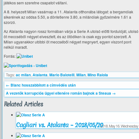
játékos sem szeretne csapatot váltani.
A 8. helyezett Milan vasárnap a 11. Atalanta otthonába látogat: a bergamóiak
sikerének az oddsa 5.50, a döntetlenre 3.80, a milánóiak győzelmére 1.61 a
szorzó.
Az Atalanta nagyon rossz formában várja a Serie A utolsó előtti fordulóját, utolsó
öt meccséből négyet elvesztett, és az ötödiken is csak egy pontot szerzett. A
Milan ugyanakkor utóbbi öt meccséből négyet megnyert, egyen viszont pont
nélkül maradt.
Forrás:
Tags:
ac milan
,
Atalanta
,
Mario Balotelli
,
Milan
,
Mino Raiola
←
Blanc hosszabbított a címvédés után
A vezetők korrupciós ügyei ellenére román bajnok a Steaua
→
Related Articles
Cagliari vs. Atalanta – 2018/05/20
2018. May 16. Wednesday