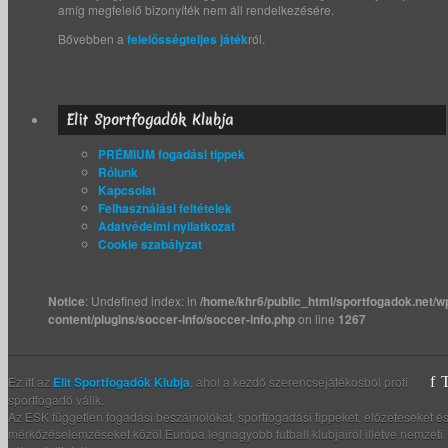
amíg megfelelő bizonyíték nem áll rendelkezésére.
Bővebben a
felelősségteljes játék
ról.
Elit Sportfogadók Klubja
PRÉMIUM fogadási tippek
Rólunk
Kapcsolat
Felhasználási feltételek
Adatvédelmi nyilatkozat
Cookie szabályzat
Notice
: Undefined index: in
/home/khr6/public_html/sportfogadok.net/w
content/plugins/soccer-info/soccer-info.php
on line
1267
Ez itt az
Elit Sportfogadók Klubja
, ahol a kezdő szerencsejátékosból profi
sportfogadó válik.
Az ESK független fogadási beszámolókat, sportfogadási tippeket, előzeteseket é
mérkőzéselemzéseket közöl Európa legnagyobb futball klubjairól illetve nemzeti