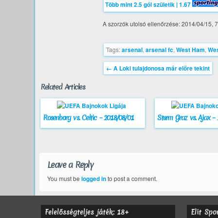
Több mint 2.5 gól születik | 1.67
A szorzók utolsó ellenőrzése: 2014/04/15, 
Tags:
arsenal
,
arsenal fc
,
West Ham
,
Wes
←
A Loki tulajdonosa már előre tekint
Related Articles
Rosenborg vs. Celtic – 2018/08/01
Sturm Graz vs. Ajax –
Leave a Reply
You must be
logged in
to post a comment.
Felelősségteljes játék: 18+
Elit Spo