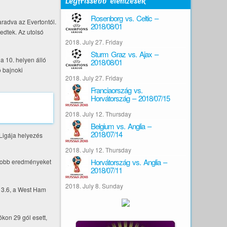
Legfrissebb elemzések
Rosenborg vs. Celtic –
aradva az Evertontól.
2018/08/01
edtek. Az utolsó
2018. July 27. Friday
Sturm Graz vs. Ajax –
a 10. helyen álló
2018/08/01
ó bajnoki
2018. July 27. Friday
Franciaország vs.
Horvátország – 2018/07/15
2018. July 12. Thursday
Belgium vs. Anglia –
2018/07/14
Ligája helyezés
2018. July 12. Thursday
Horvátország vs. Anglia –
l jobb eredményeket
2018/07/11
2018. July 8. Sunday
g 3.6, a West Ham
ókon 29 gól esett,