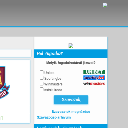
Hol fogadsz?
Melyik fogadóirodánál játszol?
Unibet
Sportingbet
Winmasters
másik iroda
Szavazatok megnézése
Szavazógép arhívum