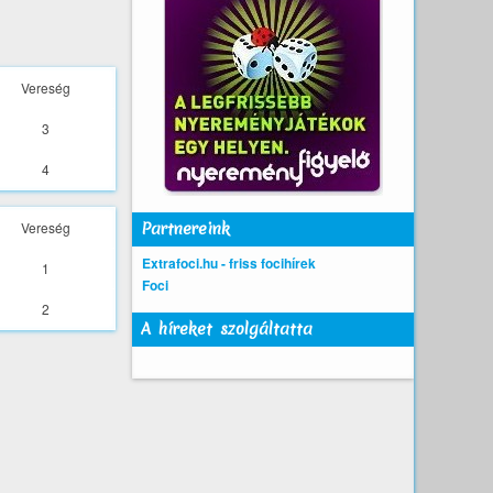
Vereség
3
4
Vereség
Partnereink
Extrafoci.hu - friss focihírek
1
Foci
2
A híreket szolgáltatta