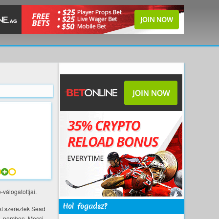
válogatottjai.
Hol fogadsz?
st szereztek Sead
4. percben. Messi