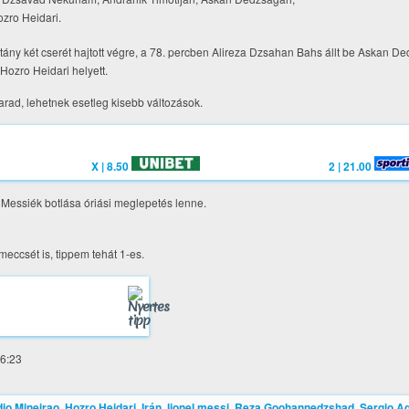
zro Heidari.
ány két cserét hajtott végre, a 78. percben Alireza Dzsahan Bahs állt be Askan De
Hozro Heidari helyett.
arad, lehetnek esetleg kisebb változások.
X | 8.50
2 | 21.00
 Messiék botlása óriási meglepetés lenne.
eccsét is, tippem tehát 1-es.
16:23
io Mineirao
,
Hozro Heidari
,
Irán
,
lionel messi
,
Reza Goohannedzshad
,
Sergio A