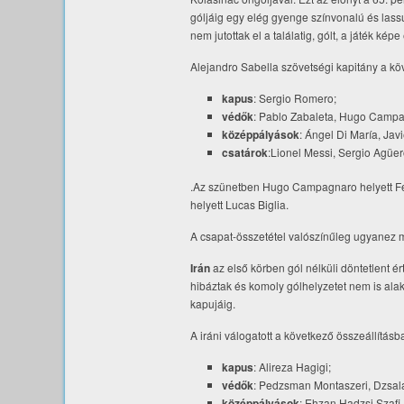
góljáig egy elég gyenge színvonalú és lassú
nem jutottak el a találatig, gólt, a játék kép
Alejandro Sabella szövetségi kapitány a kö
kapus
: Sergio Romero;
védők
: Pablo Zabaleta, Hugo Campa
középpályások
: Ángel Di María, Ja
csatárok
:Lionel Messi, Sergio Agüer
.Az szünetben Hugo Campagnaro helyett Fer
helyett Lucas Biglia.
A csapat-összetétel valószínűleg ugyanez 
Irán
az első körben gól nélküli döntetlent é
hibáztak és komoly gólhelyzetet nem is alakí
kapujáig.
A iráni válogatott a következő összeállítás
kapus
: Alireza Hagigi;
védők
: Pedzsman Montaszeri, Dzsala
középpályások
: Ehzan Hadzsi Szaf