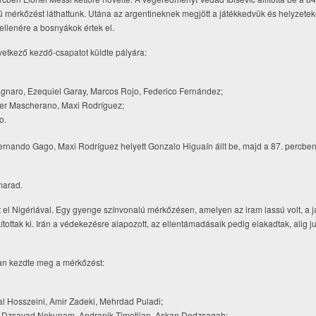
 mérkőzést láthattunk. Utána az argentineknek megjött a játékkedvük és helyzeteke
e ellenére a bosnyákok értek el.
vetkező kezdő-csapatot küldte pályára:
gnaro, Ezequiel Garay, Marcos Rojo, Federico Fernández;
vier Mascherano, Maxi Rodríguez;
o.
nando Gago, Maxi Rodríguez helyett Gonzalo Higuaín állt be, majd a 87. percbe
marad.
rt el Nigériával. Egy gyenge színvonalú mérkőzésen, amelyen az iram lassú volt, a 
tottak ki. Irán a védekezésre alapozott, az ellentámadásaik pedig elakadtak, alig jut
ban kezdte meg a mérkőzést:
l Hosszeini, Amir Zadeki, Mehrdad Puladi;
i, Dzsavad Nekunam, Andranik Timotijan, Askan Dedzsagah;