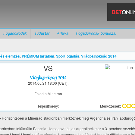
Fogadóirodák
Tudástár
Arhíva
Fogadóirodák bónuszai
és elemzés
,
PRÉMIUM tartalom
,
Sportfogadás
,
Világbajnokság 2014
VS
Világbajnokság 2014
2014/06/21 18:00 (CET),
Estadio Mineirao
Teljesítmény:
Mérkőzések:
lo Horizonteben a Mineirao stadionban mérkőznek meg Argentína és Irán labdarúgó-
arányban felülmúlta Bosznia-Hercegovinát, az argentinek már a 3. percben vezeté
ercben Lionel Messi kettőre növelte. A végeredményt Vedad Ibisevic állította be a 8