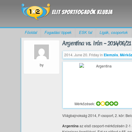
Főoldal
Fogadási tippek
ESK fal
Ligák, csoportok
Argentína vs. Irán – 2014/06/21
2014. June 20. Friday
in
Elemzés
,
Mérkőz
by
Mérkőzések:
Világbajnokság 2014, F-csoport, 2. kör: Be
Argentína
az első csoport-mérkőzésén 2-1 
Kolasinac öngóljával. Ezt az előnyt a 65. p