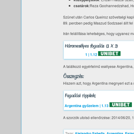
csatárok
:Reza Goohannedzshad, Ho
Szünet után Carlos Queiroz szövetségi kapit
89. percben pedig Maszud Sodzsaei állt fel 
Irán felállítása lehetséges, hogy ugyanez m
Háromesélyes fogadás (1 X 2)
1 | 1.12
A találkozó egyértelmű esélyese Argentína,
Összegzés:
Hiszem azt, hogy Argentína megnyeri ezt a m
Fogadási tippünk:
Argentína győzelem | 1.13
A szorzók utolsó ellenőrzése: 2014/06/20, 
Tags:
Alejandro Sabella
,
Argentina
,
Estad