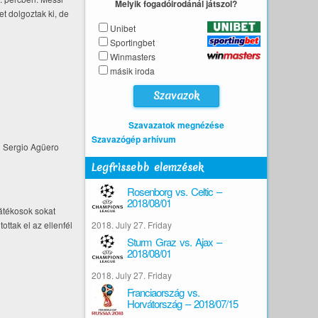
Melyik fogadóirodánál játszol?
t dolgoztak ki, de
Unibet
Sportingbet
Winmasters
másik iroda
Szavazatok megnézése
Szavazógép arhívum
n Sergio Agüero
Legfrissebb elemzések
Rosenborg vs. Celtic –
2018/08/01
játékosok sokat
ottak el az ellenfél
2018. July 27. Friday
Sturm Graz vs. Ajax –
2018/08/01
2018. July 27. Friday
Franciaország vs.
Horvátország – 2018/07/15