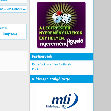
na – 2014/06/21
→
 – 2018/07/14
Partnereink
Extrafoci.hu - friss focihírek
Foci
A híreket szolgáltatta