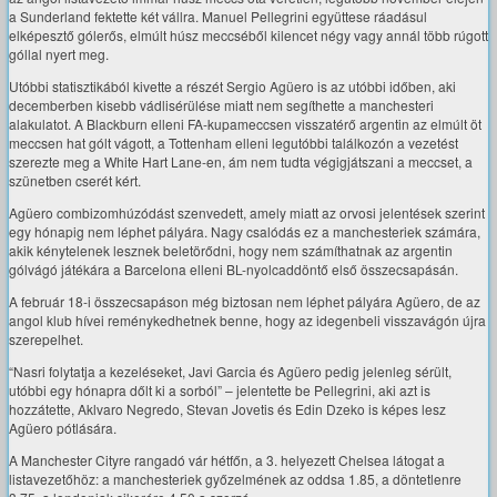
a Sunderland fektette két vállra. Manuel Pellegrini együttese ráadásul
elképesztő gólerős, elmúlt húsz meccséből kilencet négy vagy annál több rúgott
góllal nyert meg.
Utóbbi statisztikából kivette a részét Sergio Agüero is az utóbbi időben, aki
decemberben kisebb vádlisérülése miatt nem segíthette a manchesteri
alakulatot. A Blackburn elleni FA-kupameccsen visszatérő argentin az elmúlt öt
meccsen hat gólt vágott, a Tottenham elleni legutóbbi találkozón a vezetést
szerezte meg a White Hart Lane-en, ám nem tudta végigjátszani a meccset, a
szünetben cserét kért.
Agüero combizomhúzódást szenvedett, amely miatt az orvosi jelentések szerint
egy hónapig nem léphet pályára. Nagy csalódás ez a manchesteriek számára,
akik kénytelenek lesznek beletörődni, hogy nem számíthatnak az argentin
gólvágó játékára a Barcelona elleni BL-nyolcaddöntő első összecsapásán.
A február 18-i összecsapáson még biztosan nem léphet pályára Agüero, de az
angol klub hívei reménykedhetnek benne, hogy az idegenbeli visszavágón újra
szerepelhet.
“Nasri folytatja a kezeléseket, Javi Garcia és Agüero pedig jelenleg sérült,
utóbbi egy hónapra dőlt ki a sorból” – jelentette be Pellegrini, aki azt is
hozzátette, Aklvaro Negredo, Stevan Jovetis és Edin Dzeko is képes lesz
Agüero pótlására.
A Manchester Cityre rangadó vár hétfőn, a 3. helyezett Chelsea látogat a
listavezetőhöz: a manchesteriek győzelmének az oddsa 1.85, a döntetlenre