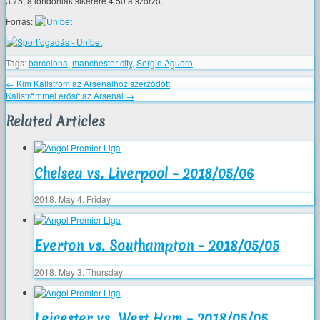
3.75, a londoniak sikerére 4.50 a szorzó.
Forrás:
Tags:
barcelona
,
manchester city
,
Sergio Aguero
←
Kim Källström az Arsenalhoz szerződött
Kallströmmel erősít az Arsenal
→
Related Articles
Chelsea vs. Liverpool – 2018/05/06
2018. May 4. Friday
Everton vs. Southampton – 2018/05/05
2018. May 3. Thursday
Leicester vs. West Ham – 2018/05/05