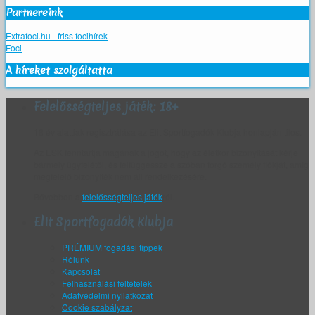
Partnereink
Extrafoci.hu - friss focihírek
Foci
A híreket szolgáltatta
Felelősségteljes játék: 18+
18 év alattiak regisztrálása az Elit Sportfogadók Klubja honlapján tilos.
Az ESK fenntartja magának a jogot, hogy az életkor bizonyítását kérje
bármely ügyfelétől, és felfüggessze a szóban forgó személy fiókját, amíg
megfelelő bizonyíték nem áll rendelkezésére.
Bővebben a
felelősségteljes játék
ról.
Elit Sportfogadók Klubja
PRÉMIUM fogadási tippek
Rólunk
Kapcsolat
Felhasználási feltételek
Adatvédelmi nyilatkozat
Cookie szabályzat