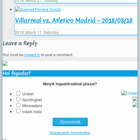
2018. March 27. Tuesday
Villarreal vs. Atletico Madrid – 2018/03/18
2018. March 17. Saturday
Leave a Reply
You must be
logged in
to post a comment.
Hol fogadsz?
Melyik fogadóirodánál játszol?
Unibet
Sportingbet
Winmasters
másik iroda
Szavazatok megnézése