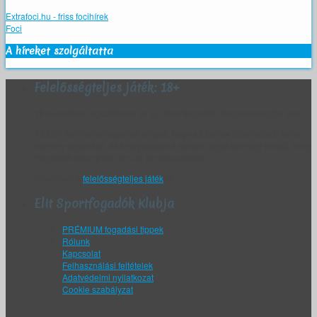
Extrafoci.hu - friss focihírek
Foci
A híreket szolgáltatta
Felelősségteljes játék: 18+
18 év alattiak regisztrálása az Elit Sportfogadók Klubja honlapján tilos.
Az ESK fenntartja magának a jogot, hogy az életkor bizonyítását kérje
bármely ügyfelétől, és felfüggessze a szóban forgó személy fiókját, amíg
megfelelő bizonyíték nem áll rendelkezésére.
Bővebben a
felelősségteljes játék
ról.
Elit Sportfogadók Klubja
PRÉMIUM fogadási tippek
Rólunk
Kapcsolat
Felhasználási feltételek
Adatvédelmi nyilatkozat
Cookie szabályzat