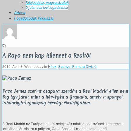
Kifejezések, magyarázatok
5 jótanács foci fogadáshoz
Arhíva
Fogadóirodák bónuszai
by
A Rayo nem kap kilencet a Realtól
2015. April 8. Wednesday
in
Hírek
,
Spanyol Primera Divízió
Paco Jemez szerint csapata szerdán a Real Madrid ellen nem
fog úgy járni, mint a hétvégén a Granada, amely a spanyol
labdarúgó-bajnokság hétvégi fordulójában.
A Real Madrid az Európa-bajnoki selejtezők miatt támadt szünet után remek
formában tért vissza a pályára, Carlo Ancelotti csapata lehengerlő