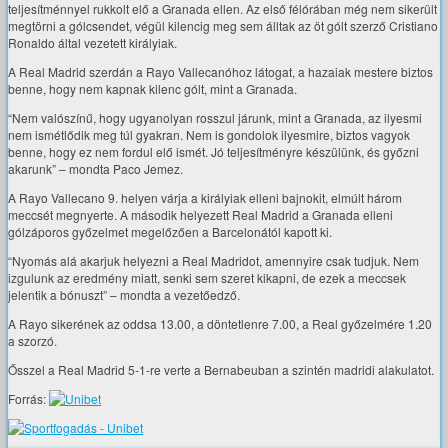
teljesítménnyel rukkolt elő a Granada ellen. Az első félórában még nem sikerült
megtörni a gólcsendet, végül kilencig meg sem álltak az öt gólt szerző Cristiano
Ronaldo által vezetett királyiak.
A Real Madrid szerdán a Rayo Vallecanóhoz látogat, a hazaiak mestere biztos
benne, hogy nem kapnak kilenc gólt, mint a Granada.
“Nem valószínű, hogy ugyanolyan rosszul járunk, mint a Granada, az ilyesmi
nem ismétlődik meg túl gyakran. Nem is gondolok ilyesmire, biztos vagyok
benne, hogy ez nem fordul elő ismét. Jó teljesítményre készülünk, és győzni
akarunk” – mondta Paco Jemez.
A Rayo Vallecano 9. helyen várja a királyiak elleni bajnokit, elmúlt három
meccsét megnyerte. A második helyezett Real Madrid a Granada elleni
gólzáporos győzelmet megelőzően a Barcelonától kapott ki.
“Nyomás alá akarjuk helyezni a Real Madridot, amennyire csak tudjuk. Nem
izgulunk az eredmény miatt, senki sem szeret kikapni, de ezek a meccsek
jelentik a bónuszt” – mondta a vezetőedző.
A Rayo sikerének az oddsa 13.00, a döntetlenre 7.00, a Real győzelmére 1.20
a szorzó.
Ősszel a Real Madrid 5-1-re verte a Bernabeuban a szintén madridi alakulatot.
Forrás: