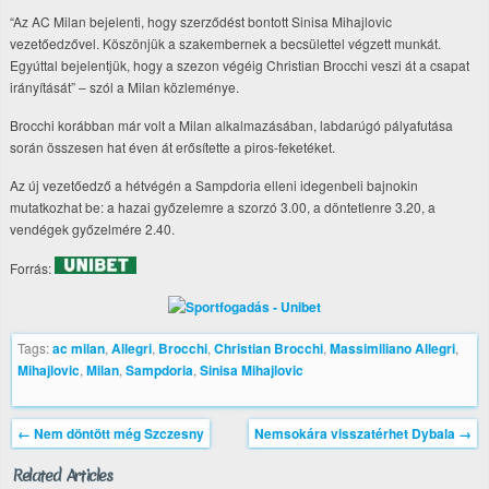
“Az AC Milan bejelenti, hogy szerződést bontott Sinisa Mihajlovic
vezetőedzővel. Köszönjük a szakembernek a becsülettel végzett munkát.
Egyúttal bejelentjük, hogy a szezon végéig Christian Brocchi veszi át a csapat
irányítását” – szól a Milan közleménye.
Brocchi korábban már volt a Milan alkalmazásában, labdarúgó pályafutása
során összesen hat éven át erősítette a piros-feketéket.
Az új vezetőedző a hétvégén a Sampdoria elleni idegenbeli bajnokin
mutatkozhat be: a hazai győzelemre a szorzó 3.00, a döntetlenre 3.20, a
vendégek győzelmére 2.40.
Forrás:
Tags:
ac milan
,
Allegri
,
Brocchi
,
Christian Brocchi
,
Massimiliano Allegri
,
Mihajlovic
,
Milan
,
Sampdoria
,
Sinisa Mihajlovic
←
Nem döntött még Szczesny
Nemsokára visszatérhet Dybala
→
Related Articles