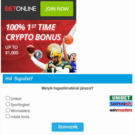
Hol fogadsz?
Melyik fogadóirodánál játszol?
Unibet
Sportingbet
Winmasters
másik iroda