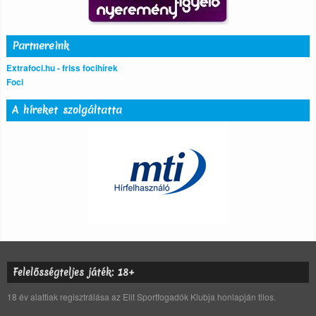
Partnereink
Extrafoci.hu - friss focihírek
Foci
A híreket szolgáltatta
Felelősségteljes játék: 18+
18 év alattiak regisztrálása az Elit Sportfogadók Klubja honlapján tilos.