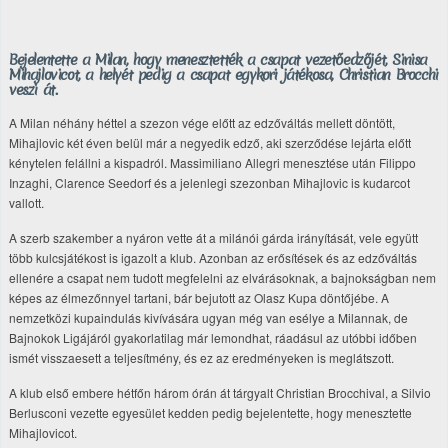
Bejelentette a Milan, hogy menesztették a csapat vezetőedzőjét, Sinisa
Mihajlovicot, a helyét pedig a csapat egykori játékosa, Christian Brocchi
veszi át.
A Milan néhány héttel a szezon vége előtt az edzőváltás mellett döntött,
Mihajlovic két éven belül már a negyedik edző, aki szerződése lejárta előtt
kénytelen felállni a kispadról. Massimiliano Allegri menesztése után Filippo
Inzaghi, Clarence Seedorf és a jelenlegi szezonban Mihajlovic is kudarcot
vallott.
A szerb szakember a nyáron vette át a milánói gárda irányítását, vele együtt
több kulcsjátékost is igazolt a klub. Azonban az erősítések és az edzőváltás
ellenére a csapat nem tudott megfelelni az elvárásoknak, a bajnokságban nem
képes az élmezőnnyel tartani, bár bejutott az Olasz Kupa döntőjébe. A
nemzetközi kupaindulás kivívására ugyan még van esélye a Milannak, de
Bajnokok Ligájáról gyakorlatilag már lemondhat, ráadásul az utóbbi időben
ismét visszaesett a teljesítmény, és ez az eredményeken is meglátszott.
A klub első embere hétfőn három órán át tárgyalt Christian Brocchival, a Silvio
Berlusconi vezette egyesület kedden pedig bejelentette, hogy menesztette
Mihajlovicot.