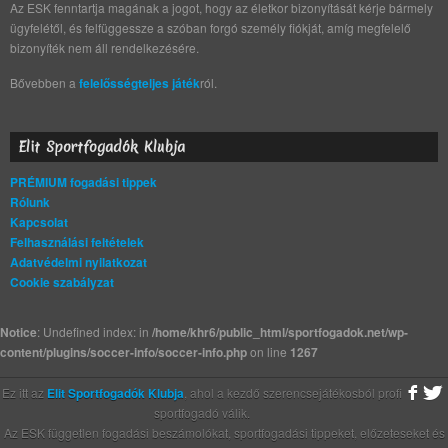
Az ESK fenntartja magának a jogot, hogy az életkor bizonyítását kérje bármely
ügyfelétől, és felfüggessze a szóban forgó személy fiókját, amíg megfelelő
bizonyíték nem áll rendelkezésére.
Bővebben a
felelősségteljes játék
ról.
Elit Sportfogadók Klubja
PRÉMIUM fogadási tippek
Rólunk
Kapcsolat
Felhasználási feltételek
Adatvédelmi nyilatkozat
Cookie szabályzat
Notice
: Undefined index: in
/home/khr6/public_html/sportfogadok.net/wp-
content/plugins/soccer-info/soccer-info.php
on line
1267
Ez itt az
Elit Sportfogadók Klubja
, ahol a kezdő szerencsejátékosból profi
sportfogadó válik.
Az ESK független fogadási beszámolókat, sportfogadási tippeket, előzeteseket és