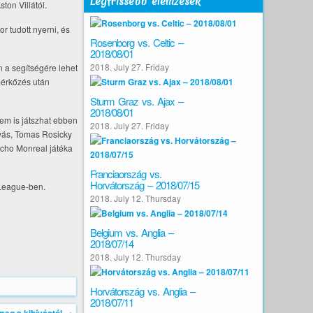
Legfrissebb elemzések
ton Villától.
r tudott nyerni, és
Rosenborg vs. Celtic –
2018/08/01
2018. July 27. Friday
 a segítségére lehet
mérkőzés után
Sturm Graz vs. Ajax –
2018/08/01
nem is játszhat ebben
2018. July 27. Friday
lyás, Tomas Rosicky
Nacho Monreal játéka
Franciaország vs.
Horvátország – 2018/07/15
 League-ben.
2018. July 12. Thursday
Belgium vs. Anglia –
2018/07/14
2018. July 12. Thursday
Horvátország vs. Anglia –
2018/07/11