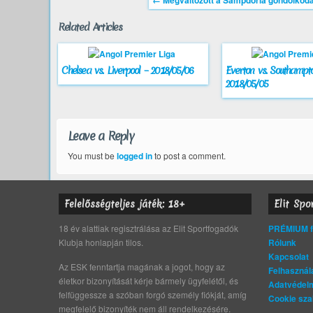
←
Megváltozott a Sampdoria gondolkod
Related Articles
Chelsea vs. Liverpool – 2018/05/06
Everton vs. Southampt
2018/05/05
Leave a Reply
You must be
logged in
to post a comment.
Felelősségteljes játék: 18+
Elit Spo
18 év alattiak regisztrálása az Elit Sportfogadók
PRÉMIUM fo
Klubja honlapján tilos.
Rólunk
Kapcsolat
Az ESK fenntartja magának a jogot, hogy az
Felhasználá
életkor bizonyítását kérje bármely ügyfelétől, és
Adatvédelm
felfüggessze a szóban forgó személy fiókját, amíg
Cookie sza
megfelelő bizonyíték nem áll rendelkezésére.