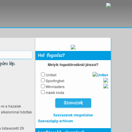
Hol fogadsz?
yára lép.
Melyik fogadóirodánál játszol?
Unibet
Sportingbet
Winmasters
másik iroda
-re a hazaiak
 alkalommal futottak
Szavazatok megnézése
Szavazógép arhívum
 listavezető 29