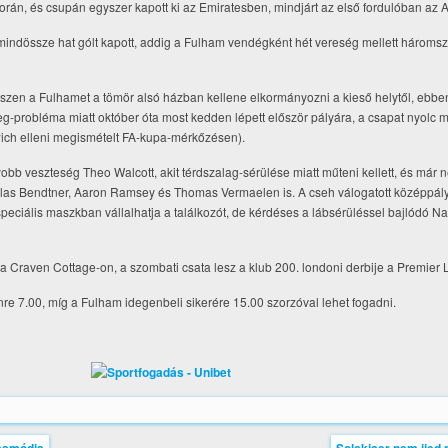
 során, és csupán egyszer kapott ki az Emiratesben, mindjárt az első fordulóban az As
 mindössze hat gólt kapott, addig a Fulham vendégként hét vereség mellett háromszo
zen a Fulhamet a tömör alsó házban kellene elkormányozni a kieső helytől, ebben
g-probléma miatt október óta most kedden lépett először pályára, a csapat nyolc 
rwich elleni megismételt FA-kupa-mérkőzésen).
bb veszteség Theo Walcott, akit térdszalag-sérülése miatt műteni kellett, és már 
cklas Bendtner, Aaron Ramsey és Thomas Vermaelen is. A cseh válogatott középpá
y speciális maszkban vállalhatja a találkozót, de kérdéses a lábsérüléssel bajlódó 
e a Craven Cottage-on, a szombati csata lesz a klub 200. londoni derbije a Premier
nre 7.00, míg a Fulham idegenbeli sikerére 15.00 szorzóval lehet fogadni.