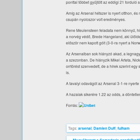
ponttal többet gyűjtött az eddigi 21 forduló
Amíg az Arsenal hétszer is nyert otthon, és
csupán nyolcszor volt eredményes.
Rene Meulensteen feladata nem könnyű, his
a norvég védő, Brede Hangeland, aki ülőide
először nem kapott gólt (3-0-ra nyert a No
Az Arsenalban sok hiányzó akad, a legnagyo
a szezonban. De hiányzik Mikel Arteta, Ni
orrtörést szenvedett, de a hírek szerint eg
is.
A tavalyi odavágót az Arsenal 3-1-re nyert
A hazaiak sikerére 1.22 az odds, a döntetle
Forrás:
Tags:
arsenal
,
Damien Duff
,
fulham