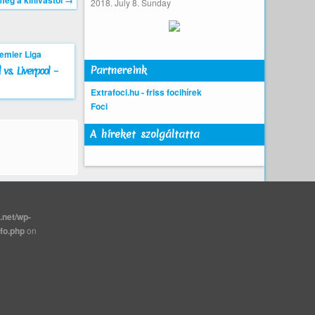
meg a kihívástól
→
2018. July 8. Sunday
Partnereink
vs. Liverpool –
Extrafoci.hu - friss focihírek
Foci
A híreket szolgáltatta
.net/wp-
nfo.php
on