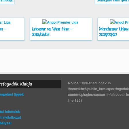
ásmódja
Solskjaer nem ijed 
on –
Leicester vs. West Ham –
Manchester United 
2018/05/05
2018/03/10
Notice
: Undefined index: in
rtfogadók Klubja
/home/khr6/public_html/sportfogadok
gadási tippek
content/plugins/soccer-info/soccer-i
line
1267
si feltételek
i nyilatkozat
bályzat