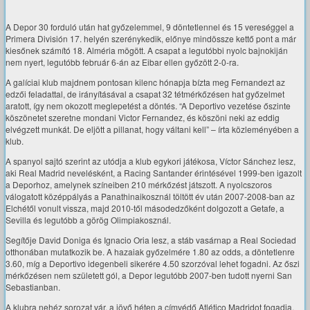
A Depor 30 forduló után hat győzelemmel, 9 döntetlennel és 15 vereséggel a
Primera División 17. helyén szerénykedik, előnye mindössze kettő pont a már
kiesőnek számító 18. Alméria mögött. A csapat a legutóbbi nyolc bajnokiján
nem nyert, legutóbb február 6-án az Eibar ellen győzött 2-0-ra.
A galíciai klub majdnem pontosan kilenc hónapja bízta meg Fernandezt az
edzői feladattal, de irányításával a csapat 32 tétmérkőzésen hat győzelmet
aratott, így nem okozott meglepetést a döntés. “A Deportivo vezetése őszinte
köszönetet szeretne mondani Victor Fernandez, és köszöni neki az eddig
elvégzett munkát. De eljött a pillanat, hogy váltani kell” – írta közleményében a
klub.
A spanyol sajtó szerint az utódja a klub egykori játékosa, Víctor Sánchez lesz,
aki Real Madrid nevelésként, a Racing Santander érintésével 1999-ben igazolt
a Deporhoz, amelynek színeiben 210 mérkőzést játszott. A nyolcszoros
válogatott középpályás a Panathinaikosznál töltött év után 2007-2008-ban az
Elchétől vonult vissza, majd 2010-től másodedzőként dolgozott a Getafe, a
Sevilla és legutóbb a görög Olimpiakosznál.
Segítője David Doniga és Ignacio Oria lesz, a stáb vasárnap a Real Sociedad
otthonában mutatkozik be. A hazaiak győzelmére 1.80 az odds, a döntetlenre
3.60, míg a Deportivo idegenbeli sikerére 4.50 szorzóval lehet fogadni. Az őszi
mérkőzésen nem született gól, a Depor legutóbb 2007-ben tudott nyerni San
Sebastianban.
A klubra nehéz sorozat vár, a jövő héten a címvédő Atlético Madridot fogadja,