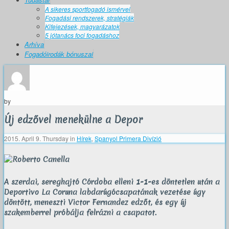
A sikeres sportfogadó ismérvei
Fogadási rendszerek, stratégiák
Kifejezések, magyarázatok
5 jótanács foci fogadáshoz
Arhíva
Fogadóirodák bónuszai
by
Új edzővel menekülne a Depor
2015. April 9. Thursday
in
Hírek
,
Spanyol Primera Divízió
A szerdai, sereghajtó Córdoba elleni 1-1-es döntetlen után a
Deportivo La Coruna labdarúgócsapatának vezetése úgy
döntött, meneszti Victor Fernandez edzőt, és egy új
szakemberrel próbálja felrázni a csapatot.