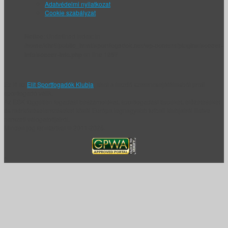
Adatvédelmi nyilatkozat
Cookie szabályzat
Notice
: Undefined index: in
/home/khr6/public_html/sportfogadok.net/wp-content/plugins/soccer-
info/soccer-info.php
on line
1267
Ez itt az
Elit Sportfogadók Klubja
, ahol a kezdő szerencsejátékosból profi
sportfogadó válik.
Az ESK független fogadási beszámolókat, sportfogadási tippeket, előzeteseket
és mérkőzéselemzéseket közöl Európa legnagyobb futball klubjairól illetve
nemzeti válogatottjairól.
Minden jog fenntartva! © 2011-2026.
^