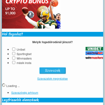
Hol fogadsz?
Melyik fogadóirodánál játszol?
Unibet
Sportingbet
Winmasters
másik iroda
Szavazatok megnézése
Loading ...
Szavazógép arhívum
Legfrissebb elemzések