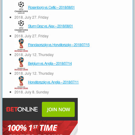
Rosenborg vs. Celtic – 2018/08/01
2018. July 27. Friday
Sturm Graz vs. Ajax – 2018/08/01
2018. July 27. Friday
Franciaország vs. Horvátország – 2018/07/15
2018. July 12. Thursday
Belgium vs. Anglia – 2018/07/14
2018. July 12. Thursday
Horvátország vs. Anglia – 2018/07/11
2018. July 8. Sunday