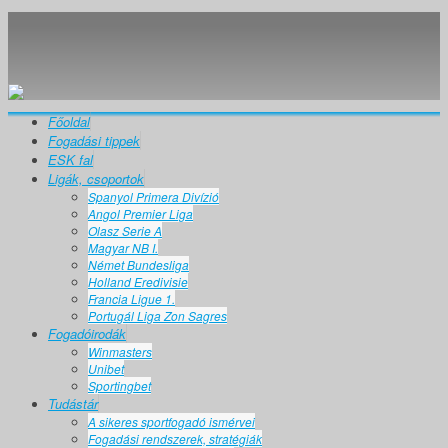
Főoldal
Fogadási tippek
ESK fal
Ligák, csoportok
Spanyol Primera Divízió
Angol Premier Liga
Olasz Serie A
Magyar NB I.
Német Bundesliga
Holland Eredivisie
Francia Ligue 1.
Portugál Liga Zon Sagres
Fogadóirodák
Winmasters
Unibet
Sportingbet
Tudástár
A sikeres sportfogadó ismérvei
Fogadási rendszerek, stratégiák