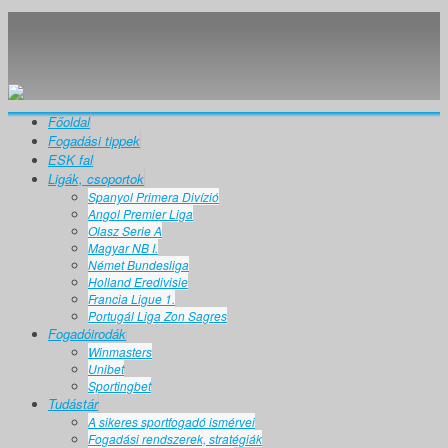
Főoldal
Fogadási tippek
ESK fal
Ligák, csoportok
Spanyol Primera Divízió
Angol Premier Liga
Olasz Serie A
Magyar NB I.
Német Bundesliga
Holland Eredivisie
Francia Ligue 1.
Portugál Liga Zon Sagres
Fogadóirodák
Winmasters
Unibet
Sportingbet
Tudástár
A sikeres sportfogadó ismérvei
Fogadási rendszerek, stratégiák