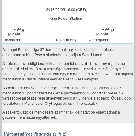
2018/05/05 16:00 (CET),
King Power Stadium
Liga
Liga
9
15
pozíció:
pozíció:
Hazaiként:
Teljesítmény:
Vendégként:
Az angol Premier Liga 37. fordulójának egyik mérkőzésén a Leicester
otthonában, a King Power stadionban fogadja a West Ham-et.
A Leicester az eddigi fordulókban 44 pontot szerzett, 11-szer nyert, 11-szer
döntetlent ért el és 13-szor vereséget szenvedett, ezzel a teljesítménnyel ők a
tabella 9. helyét foglalják el és van egy elmaradt mérkőzésük. Az utóbbi bajnoki
meccsükön a Crystal Palace vendégeiként 5-0-ra kikaptak.
A West Ham-nek szintén van egy le nem játszott bajnokija, ők eddig a 35
meccsükön 35 pontot szereztek, ez 8 győzelemből, 11 döntetlenből és 16
vereségből áll össze, teljesítményük pedig a 15. helyre elegendő. Ők az utóbbi
fordulóban a Manchester Cityt fogadták és 4-1-re kaptak ki.
A szakértők szoros mérkőzésre számítanak, de nagyobb esélyt adnak a
győzelemre a hazai együttesnek.
Háromesélyes fogadás (1 X 2)