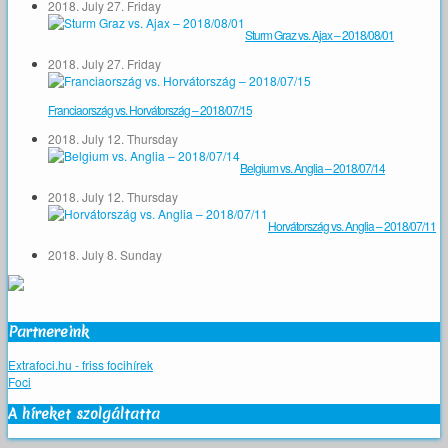
2018. July 27. Friday
Sturm Graz vs. Ajax – 2018/08/01
2018. July 27. Friday
Franciaország vs. Horvátország – 2018/07/15
2018. July 12. Thursday
Belgium vs. Anglia – 2018/07/14
2018. July 12. Thursday
Horvátország vs. Anglia – 2018/07/11
2018. July 8. Sunday
Partnereink
Extrafoci.hu - friss focihírek
Foci
A híreket szolgáltatta