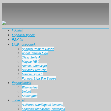
Főoldal
Fogadási tippek
ESK fal
Ligák, csoportok
Spanyol Primera Divízió
Angol Premier Liga
Olasz Serie A
Magyar NB I.
Német Bundesliga
Holland Eredivisie
Francia Ligue 1.
Portugál Liga Zon Sagres
Fogadóirodák
Winmasters
Unibet
Sportingbet
Tudástár
A sikeres sportfogadó ismérvei
Fogadási rendszerek, stratégiák