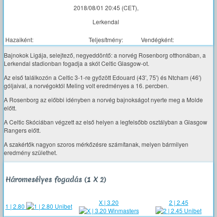
2018/08/01 20:45 (CET),
Lerkendal
Hazaiként:
Teljesítmény:
Vendégként:
Bajnokok Ligája, selejtező, negyeddöntő: a norvég Rosenborg otthonában, a
Lerkendal stadionban fogadja a skót Celtic Glasgow-ot.
Az első találkozón a Celtic 3-1-re győzött Edouard (43′, 75′) és Ntcham (46′)
góljaival, a norvégoktól Meling volt eredményes a 16. percben.
A Rosenborg az előbbi idényben a norvég bajnokságot nyerte meg a Molde
előtt.
A Celtic Skóciában végzett az első helyen a legfelsőbb osztályban a Glasgow
Rangers előtt.
A szakértők nagyon szoros mérkőzésre számítanak, melyen bármilyen
eredmény születhet.
Háromesélyes fogadás (1 X 2)
X | 3.20
2 | 2.45
1 | 2.80