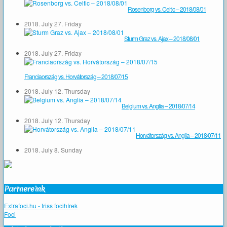
Rosenborg vs. Celtic – 2018/08/01
2018. July 27. Friday
Sturm Graz vs. Ajax – 2018/08/01
2018. July 27. Friday
Franciaország vs. Horvátország – 2018/07/15
2018. July 12. Thursday
Belgium vs. Anglia – 2018/07/14
2018. July 12. Thursday
Horvátország vs. Anglia – 2018/07/11
2018. July 8. Sunday
Partnereink
Extrafoci.hu - friss focihírek
Foci