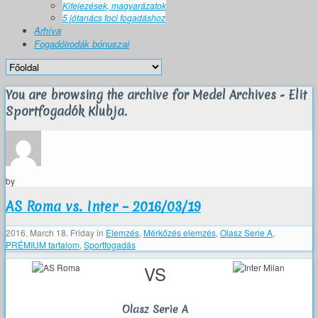
Kifejezések, magyarázatok
5 jótanács foci fogadáshoz
Arhíva
Fogadóirodák bónuszai
You are browsing the archive for Medel Archives - Elit
Sportfogadók Klubja.
by
AS Roma vs. Inter – 2016/03/19
2016. March 18. Friday
in
Elemzés
,
Mérkőzés elemzés
,
Olasz Serie A
,
PRÉMIUM tartalom
,
Sportfogadás
VS
Olasz Serie A