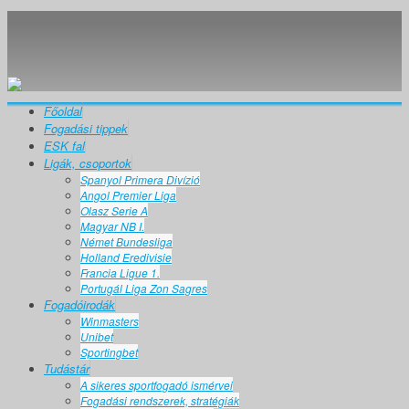
Főoldal
Fogadási tippek
ESK fal
Ligák, csoportok
Spanyol Primera Divízió
Angol Premier Liga
Olasz Serie A
Magyar NB I.
Német Bundesliga
Holland Eredivisie
Francia Ligue 1.
Portugál Liga Zon Sagres
Fogadóirodák
Winmasters
Unibet
Sportingbet
Tudástár
A sikeres sportfogadó ismérvei
Fogadási rendszerek, stratégiák