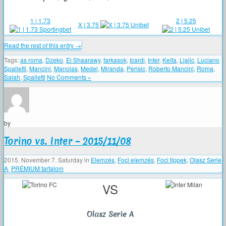
1 | 1.73
2 | 5.25
X | 3.75
Read the rest of this entry →
Tags:
as roma
,
Dzeko
,
El Shaarawy
,
farkasok
,
Icardi
,
Inter
,
Keita
,
Ljajic
,
Luciano
Spalletti
,
Mancini
,
Manolas
,
Medel
,
Miranda
,
Perisic
,
Roberto Mancini
,
Roma
,
Salah
,
Spalletti
No Comments »
by
Torino vs. Inter – 2015/11/08
2015. November 7. Saturday
in
Elemzés
,
Foci elemzés
,
Foci tippek
,
Olasz Serie
A
,
PRÉMIUM tartalom
VS
Olasz Serie A