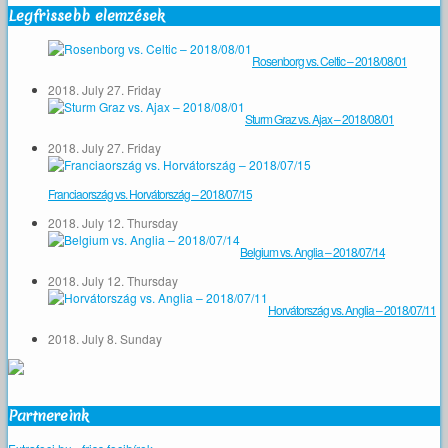
Legfrissebb elemzések
Rosenborg vs. Celtic – 2018/08/01
2018. July 27. Friday
Sturm Graz vs. Ajax – 2018/08/01
2018. July 27. Friday
Franciaország vs. Horvátország – 2018/07/15
2018. July 12. Thursday
Belgium vs. Anglia – 2018/07/14
2018. July 12. Thursday
Horvátország vs. Anglia – 2018/07/11
2018. July 8. Sunday
Partnereink