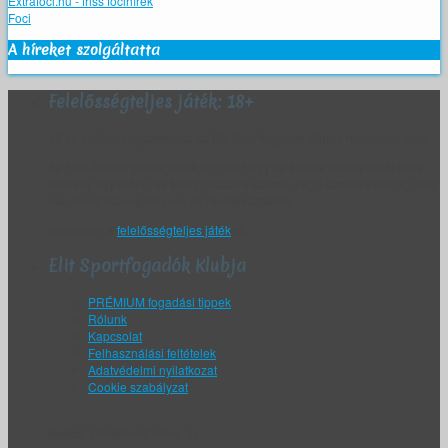
Extrafoci.hu - friss focihírek
Foci
A híreket szolgáltatta
Felelősségteljes játék: 18+
18 év alattiak regisztrálása az Elit Sportfogadók Klubja honlapján tilos.
Az ESK fenntartja magának a jogot, hogy az életkor bizonyítását kérje
bármely ügyfelétől, és felfüggessze a szóban forgó személy fiókját, amíg
megfelelő bizonyíték nem áll rendelkezésére.
Bővebben a
felelősségteljes játék
ról.
Elit Sportfogadók Klubja
PRÉMIUM fogadási tippek
Rólunk
Kapcsolat
Felhasználási feltételek
Adatvédelmi nyilatkozat
Cookie szabályzat
Notice
: Undefined index: in