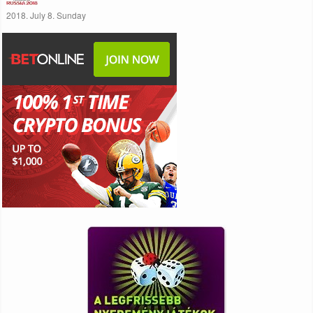
2018. July 8. Sunday