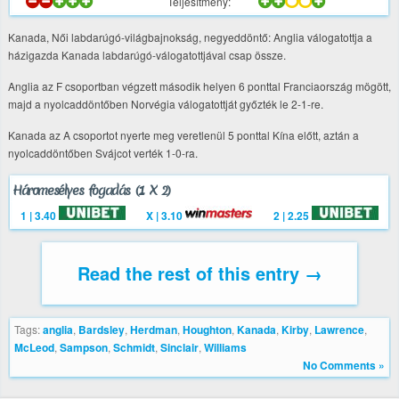
Teljesítmény:
Kanada, Női labdarúgó-világbajnokság, negyeddöntő: Anglia válogatottja a
házigazda Kanada labdarúgó-válogatottjával csap össze.
Anglia az F csoportban végzett második helyen 6 ponttal Franciaország mögött,
majd a nyolcaddöntőben Norvégia válogatottját győzték le 2-1-re.
Kanada az A csoportot nyerte meg veretlenül 5 ponttal Kína előtt, aztán a
nyolcaddöntőben Svájcot verték 1-0-ra.
Háromesélyes fogadás (1 X 2)
1 | 3.40
X | 3.10
2 | 2.25
Read the rest of this entry →
Tags:
anglia
,
Bardsley
,
Herdman
,
Houghton
,
Kanada
,
Kirby
,
Lawrence
,
McLeod
,
Sampson
,
Schmidt
,
Sinclair
,
Williams
No Comments »