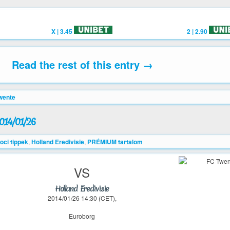
X | 3.45
2 | 2.90
Read the rest of this entry →
wente
014/01/26
oci tippek
,
Holland Eredivisie
,
PRÉMIUM tartalom
VS
Holland Eredivisie
2014/01/26 14:30 (CET),
Euroborg