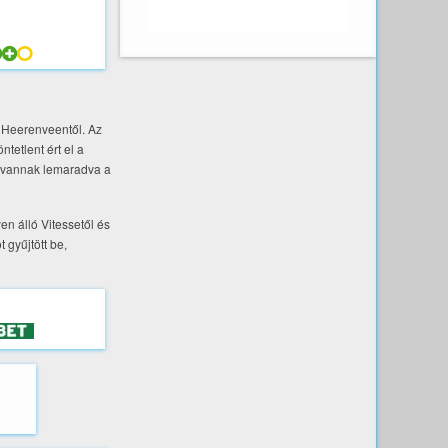
t Heerenveentől. Az
ntetlent ért el a
l vannak lemaradva a
en álló Vitessetől és
 gyűjtött be,