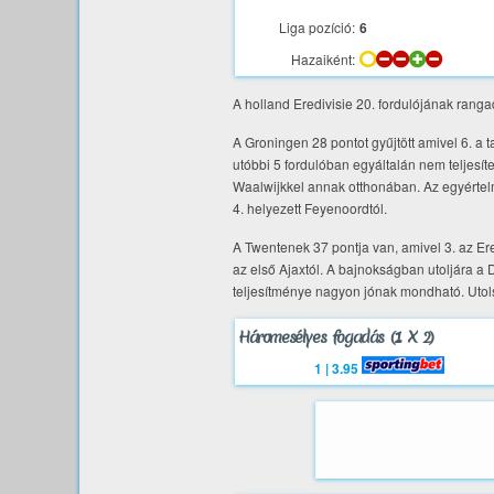
Liga pozíció:
6
Hazaiként:
A holland Eredivisie 20. fordulójának ran
A Groningen 28 pontot gyűjtött amivel 6. a 
utóbbi 5 fordulóban egyáltalán nem teljesített
Waalwijkkel annak otthonában. Az egyértel
4. helyezett Feyenoordtól.
A Twentenek 37 pontja van, amivel 3. az Ere
az első Ajaxtól. A bajnokságban utoljára a D
teljesítménye nagyon jónak mondható. Utols
Háromesélyes fogadás (1 X 2)
1 | 3.95