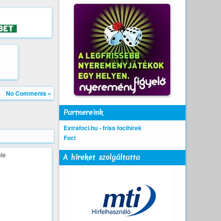
No Comments »
Partnereink
Extrafoci.hu - friss focihírek
Foci
A híreket szolgáltatta