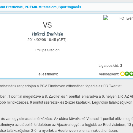
and Eredivisie
,
PRÉMIUM tartalom
,
Sportfogadás
VS
Holland Eredivisie
2014/02/08 18:45 (CET),
Philips Stadion
Liga pozíció:
2
Teljesítmény:
Vendégként:
ondhatnánk rangadóján a PSV Eindhoven otthonában fogadja az FC Twentet.
eben, 1 ponttal megelőzve a 8. Zwollet és 1 ponttal lemaradva a 6. helyen álló AZ A
jobb mint közepes, 9 pontot szereztek és 2-szer kaptak ki. Legutolsó találkozójukon
n és van egy elmaradt mérkőzése. Az utána következő Vitesset 1 ponttal előzi meg é
esítménye az utóbbi 5 fordulóban az Ajaxéval együtt a legjobb az Eredivisieben, 13 
olsó találkozójukon 2-0-ra nyertek a Heerenveen ellen annak otthonában.