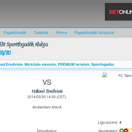
Fogadóirodák
Tudástár
Arhíva
Fogadóirodák bónuszai
Elit Sportfogadók Klubja.
03/30
and Eredivisie
,
Mérkőzés elemzés
,
PRÉMIUM tartalom
,
Sportfogadás
VS
Holland Eredivisie
2014/03/30 14:30 (CET),
Amsterdam ArenA
Liga pozíció:
4
Teljesítmény:
Vendégként: