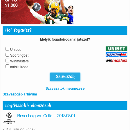
Hol fogadsz?
Melyik fogadóirodánál játszol?
Unibet
Sportingbet
Winmasters
másik iroda
Szavazatok megnézése
Szavazógép arhívum
Legfrissebb elemzések
Rosenborg vs. Celtic – 2018/08/01
2018. July 27. Friday