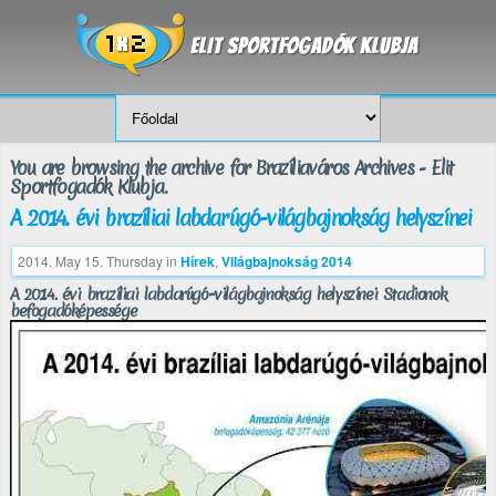
You are browsing the archive for Brazíliaváros Archives - Elit
Sportfogadók Klubja.
A 2014. évi brazíliai labdarúgó-világbajnokság helyszínei
2014. May 15. Thursday
in
Hírek
,
Világbajnokság 2014
A 2014. évi brazíliai labdarúgó-világbajnokság helyszínei Stadionok
befogadóképessége