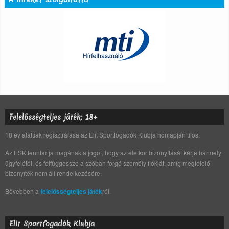
Felelősségteljes játék: 18+
18 év alattiak regisztrálása az Elit Sportfogadók Klubja honlapján tilos.
Az ESK fenntartja magának a jogot, hogy az életkor bizonyítását kérje bármely
ügyfelétől, és felfüggessze a szóban forgó személy fiókját, amíg megfelelő
bizonyíték nem áll rendelkezésére.
Bővebben a
felelősségteljes játék
ról.
Elit Sportfogadók Klubja