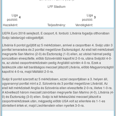
LFF Stadium
Liga
Liga
4
3
pozíció:
pozíció:
Hazaiként:
Teljesítmény:
Vendégként:
UEFA Euro 2016 selejtező, E csoport, 6. forduló: Litvánia fogadja otthonában
Svájc labdarúgó-válogatottját.
Litvánia 6 pontot gyűjtött az 5 mérkőzésen, amivel a csoportban 4. Svájc után 3
ponttal lemaradva és 2 ponttal megelőzve Észtországot. Az első két mérkőzését
megnyerte San Marino (2-0) és Észtország (1-0) ellen, az utolsó hármat pedig
sorozatban elveszítette, előbb Szlovéniától kapott ki 2-0-ra, utána Svájctól 4-0-
ra, az utolsó csoportmérkőzésén pedig Angliától szintén 4-0-ra. Ezek a
találkozók után két barátságos meccset játszott Litvánia, előbb Magyarországtól
kapott ki 4-0-ra, majd Máltától 2-0-ra.
Svájc 9 pontot szerzett az 5 mérkőzésen, ezzel csoportjában a 3. helyen áll,
ugyanannyi ponttal mint a 2. Szlovénia és 3 ponttal megelőzve Litvániát. Az
első két mérkőzését Anglia és Szlovénia ellen elveszítette 2-0-ra, illetve 1-0-ra.
A következő három meccsét zsinórban megnyerte San Marino (4-0), Litvánia (4-
0) és Észtország (3-0) ellen. Svájc is két felkészülési meccset játszott a
csoportmérkőzések után, mégpedig előbb USA volt az ellenfele és 1-1-es
döntetlent értek el, majd Liechtenstein ellen nyertek 3-0-ra.