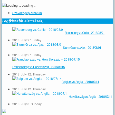
Loading ...
Szavazógép arhívum
Legfrissebb elemzések
Rosenborg vs. Celtic – 2018/08/01
2018. July 27. Friday
Sturm Graz vs. Ajax – 2018/08/01
2018. July 27. Friday
Franciaország vs. Horvátország – 2018/07/15
2018. July 12. Thursday
Belgium vs. Anglia – 2018/07/14
2018. July 12. Thursday
Horvátország vs. Anglia – 2018/07/11
2018. July 8. Sunday