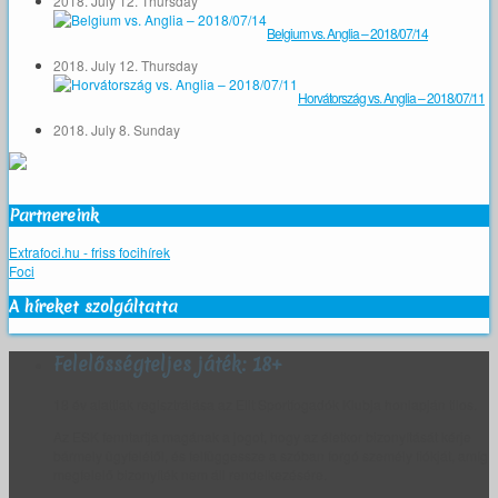
2018. July 12. Thursday
Belgium vs. Anglia – 2018/07/14
2018. July 12. Thursday
Horvátország vs. Anglia – 2018/07/11
2018. July 8. Sunday
Partnereink
Extrafoci.hu - friss focihírek
Foci
A híreket szolgáltatta
Felelősségteljes játék: 18+
18 év alattiak regisztrálása az Elit Sportfogadók Klubja honlapján tilos.
Az ESK fenntartja magának a jogot, hogy az életkor bizonyítását kérje
bármely ügyfelétől, és felfüggessze a szóban forgó személy fiókját, amíg
megfelelő bizonyíték nem áll rendelkezésére.