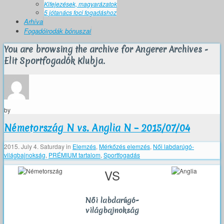
Kifejezések, magyarázatok
5 jótanács foci fogadáshoz
Arhíva
Fogadóirodák bónuszai
You are browsing the archive for Angerer Archives -
Elit Sportfogadók Klubja.
by
Németország N vs. Anglia N – 2015/07/04
2015. July 4. Saturday
in
Elemzés
,
Mérkőzés elemzés
,
Női labdarúgó-
világbajnokság
,
PRÉMIUM tartalom
,
Sportfogadás
VS
Női labdarúgó-
világbajnokság