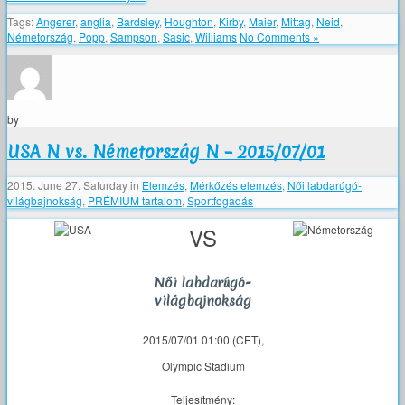
Tags:
Angerer
,
anglia
,
Bardsley
,
Houghton
,
Kirby
,
Maier
,
Mittag
,
Neid
,
Németország
,
Popp
,
Sampson
,
Sasic
,
Williams
No Comments »
by
USA N vs. Németország N – 2015/07/01
2015. June 27. Saturday
in
Elemzés
,
Mérkőzés elemzés
,
Női labdarúgó-
világbajnokság
,
PRÉMIUM tartalom
,
Sportfogadás
VS
Női labdarúgó-
világbajnokság
2015/07/01 01:00 (CET),
Olympic Stadium
Teljesítmény: