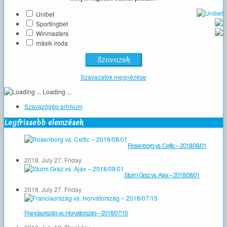
Unibet
Sportingbet
Winmasters
másik iroda
Szavazatok megnézése
Loading ...
Szavazógép arhívum
Legfrissebb elemzések
Rosenborg vs. Celtic – 2018/08/01
2018. July 27. Friday
Sturm Graz vs. Ajax – 2018/08/01
2018. July 27. Friday
Franciaország vs. Horvátország – 2018/07/15