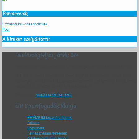
Partnereink
Extrafoci.hu - friss focihírek
Foci
A híreket szolgáltatta
Felelősségteljes játék: 18+
18 év alattiak regisztrálása az Elit Sportfogadók Klubja honlapján tilos.
Az ESK fenntartja magának a jogot, hogy az életkor bizonyítását kérje
bármely ügyfelétől, és felfüggessze a szóban forgó személy fiókját, amíg
megfelelő bizonyíték nem áll rendelkezésére.
Bővebben a
felelősségteljes játék
ról.
Elit Sportfogadók Klubja
PRÉMIUM fogadási tippek
Rólunk
Kapcsolat
Felhasználási feltételek
Adatvédelmi nyilatkozat