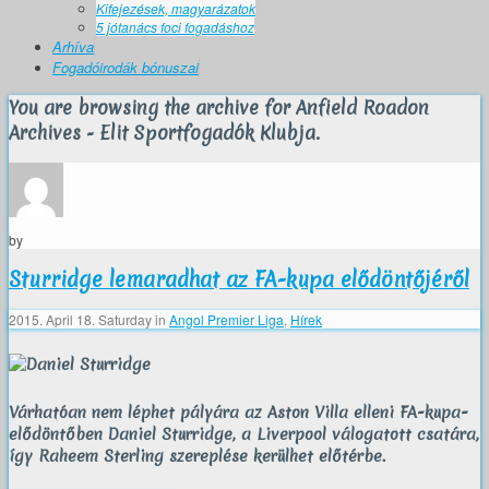
Kifejezések, magyarázatok
5 jótanács foci fogadáshoz
Arhíva
Fogadóirodák bónuszai
You are browsing the archive for Anfield Roadon
Archives - Elit Sportfogadók Klubja.
by
Sturridge lemaradhat az FA-kupa elődöntőjéről
2015. April 18. Saturday
in
Angol Premier Liga
,
Hírek
Várhatóan nem léphet pályára az Aston Villa elleni FA-kupa-
elődöntőben Daniel Sturridge, a Liverpool válogatott csatára,
így Raheem Sterling szereplése kerülhet előtérbe.