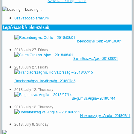
Szavazatok megnézése
Loading ...
Szavazógép arhívum
Legfrissebb elemzések
Rosenborg vs. Celtic – 2018/08/01
2018. July 27. Friday
Sturm Graz vs. Ajax – 2018/08/01
2018. July 27. Friday
Franciaország vs. Horvátország – 2018/07/15
2018. July 12. Thursday
Belgium vs. Anglia – 2018/07/14
2018. July 12. Thursday
Horvátország vs. Anglia – 2018/07/11
2018. July 8. Sunday