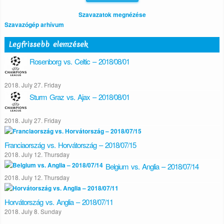
Szavazatok megnézése
Szavazógép arhívum
Legfrissebb elemzések
Rosenborg vs. Celtic – 2018/08/01
2018. July 27. Friday
Sturm Graz vs. Ajax – 2018/08/01
2018. July 27. Friday
Franciaország vs. Horvátország – 2018/07/15
2018. July 12. Thursday
Belgium vs. Anglia – 2018/07/14
2018. July 12. Thursday
Horvátország vs. Anglia – 2018/07/11
2018. July 8. Sunday