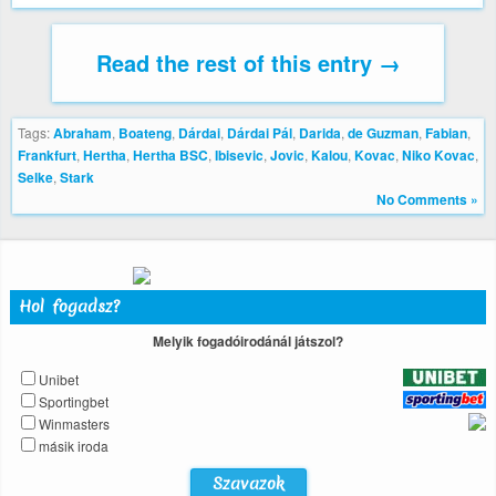
Read the rest of this entry →
Tags:
Abraham
,
Boateng
,
Dárdai
,
Dárdai Pál
,
Darida
,
de Guzman
,
Fabian
,
Frankfurt
,
Hertha
,
Hertha BSC
,
Ibisevic
,
Jovic
,
Kalou
,
Kovac
,
Niko Kovac
,
Selke
,
Stark
No Comments »
Hol fogadsz?
Melyik fogadóirodánál játszol?
Unibet
Sportingbet
Winmasters
másik iroda