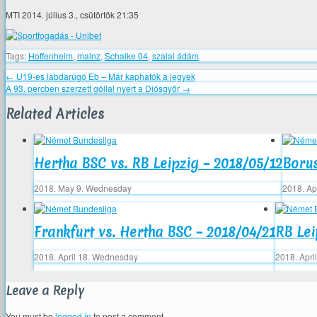
MTI 2014. július 3., csütörtök 21:35
Tags:
Hoffenheim
,
mainz
,
Schalke 04
,
szalai ádám
←
U19-es labdarúgó Eb – Már kaphatók a jegyek
A 93. percben szerzett góllal nyert a Diósgyőr
→
Related Articles
Hertha BSC vs. RB Leipzig – 2018/05/12
Borus
2018. May 9. Wednesday
2018. Ap
Frankfurt vs. Hertha BSC – 2018/04/21
RB Lei
2018. April 18. Wednesday
2018. Apri
Leave a Reply
You must be
logged in
to post a comment.