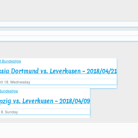
sia Dortmund vs. Leverkusen – 2018/04/21
ril 18. Wednesday
pzig vs. Leverkusen – 2018/04/09
l 8. Sunday