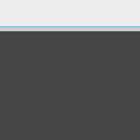
mely ügyfelétől, és felfüggessze a szóban forgó személy fiókját, amíg megfelelő bi
-content/plugins/soccer-info/soccer-info.php
on line
1267