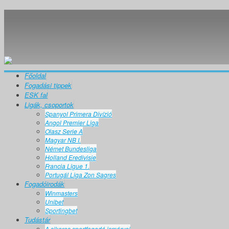
Főoldal
Fogadási tippek
ESK fal
Ligák, csoportok
Spanyol Primera Divízió
Angol Premier Liga
Olasz Serie A
Magyar NB I.
Német Bundesliga
Holland Eredivisie
Francia Ligue 1.
Portugál Liga Zon Sagres
Fogadóirodák
Winmasters
Unibet
Sportingbet
Tudástár
A sikeres sportfogadó ismérvei