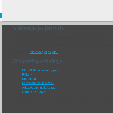
Felelősségteljes játék: 18+
18 év alattiak regisztrálása az Elit Sportfogadók Klubja honlapján tilos.
Az ESK fenntartja magának a jogot, hogy az életkor bizonyítását kérje bár
Bővebben a
felelősségteljes játék
ról.
Elit Sportfogadók Klubja
PRÉMIUM fogadási tippek
Rólunk
Kapcsolat
Felhasználási feltételek
Adatvédelmi nyilatkozat
Cookie szabályzat
Notice
: Undefined index: in
/home/khr6/public_html/sportfogadok.net/wp