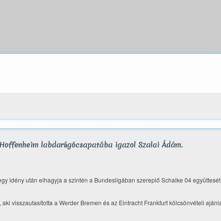
i Hoffenheim labdarúgócsapatába igazol Szalai Ádám.
 egy idény után elhagyja a szintén a Bundesligában szereplő Schalke 04 együttesét
 aki visszautasította a Werder Bremen és az Eintracht Frankfurt kölcsönvételi ajánla