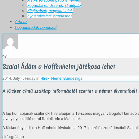
Fogadási rendszerek, stratégiák
Kifejezések, magyarázatok
5 jótanács foci fogadáshoz
Arhíva
Fogadóirodák bónuszai
by
Szalai Ádám a Hoffenheim játékosa lehet
2014. July 4. Friday
in
Hírek
,
Német Bundesliga
A Kicker című szaklap információi szerint a német élvonalbel
A lap honlapjának csütörtöki híre alapján a 19-szeres magyar válogatott támadó
tavaly nyolcmillió eurót fizetett érte a Mainznak.
A Kicker úgy tudja: a Hoffenheim kivásárolja 2017-ig szóló szerződéséből Szalait,
slr \ sgr \ hgp