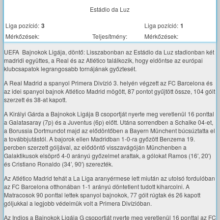
Estádio da Luz
Liga pozíció:
3
Liga pozíció:
1
Mérkőzések:
Teljesítmény:
Mérkőzések:
UEFA Bajnokok Ligája, döntő: Lisszabonban az Estádio da Luz stadionban két
madridi együttes, a Real és az Atlético találkozik, hogy eldöntse az európai
klubcsapatok legrangosabb tornájának győztesét.
A Real Madrid a spanyol Primera Divízió 3. helyén végzett az FC Barcelona és
az idei spanyol bajnok Atlético Madrid mögött, 87 pontot gyűjtött össze, 104 gólt
szerzett és 38-at kapott.
A Királyi Gárda a Bajnokok Ligája B csoportját nyerte meg veretlenül 16 ponttal
a Galatasaray (7p) és a Juventus (6p) előtt. Utána sorrendben a Schalke 04-et,
a Borussia Dortmundot majd az elődöntőben a Bayern Münchent búcsúztatta el
a továbbjutástól. A bajorok ellen Madridban 1-0-ra győzött Benzema 19.
percben szerzett góljával, az elődöntő visszavágóján Münchenben a
Galaktikusok elsöprő 4-0 arányú győzelmet arattak, a gólokat Ramos (16′, 20′)
és Cristiano Ronaldo (34′, 90′) szerezték.
Az Atlético Madrid tehát a La Liga aranyérmese lett miután az utolsó fordulóban
az FC Barcelona otthonában 1-1 arányú döntetlent tudott kiharcolni. A
Matracosok 90 ponttal lettek spanyol bajnokok, 77 gólt rúgtak és 26 kapott
góljukkal a legjobb védelmük volt a Primera Divízióban.
Az Indios a Bajnokok Ligája G csoportját nyerte meg veretlenül 16 ponttal az FC