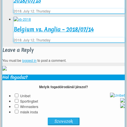
2018/07/15
2018. July 12. Thursday
Belgium vs. Anglia – 2018/07/14
2018. July 12. Thursday
Leave a Reply
You must be
logged in
to post a comment.
Hol fogadsz?
Melyik fogadóirodánál játszol?
Unibet
Sportingbet
Winmasters
másik iroda