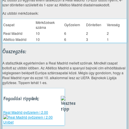
szer döntetlen született és 1-szer az Atlético Madrid diadalmaskodott.
Az utóbbi mérkőzéseik:
Mérkőzések
Csapat
Győzelem
Döntetlen
Vereség
száma
Real Madrid
10
6
2
2
Atlético Madrid
10
6
3
1
Összegzés:
A statisztikák egyértelműen a Real Madrid mellett szólnak. Mindkét csapat
botlott az utóbbi időben. Az Atlético Madrid a spanyol bajnoki cím elhódításával
véglegesen belépett Európa sztárcsapatai közé. Mégis úgy gondolom, hogy a
Real Madrid nyer és ezzel 10. alkalommal lesz az UEFA Bajnokok Ligája
győztese. Tippem tehát 1-es.
Fogadási tippünk:
Real Madrid győzelem | 2.00