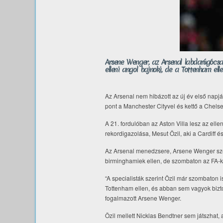
Arsene Wenger, az Arsenal labdarúgócsap
elleni angol bajnoki, de a Tottenham e
Az Arsenal nem hibázott az új év első napján
pont a Manchester Cityvel és kettő a Chel
A 21. fordulóban az Aston Villa lesz az elle
rekordigazolása, Mesut Özil, aki a Cardiff é
Az Arsenal menedzsere, Arsene Wenger szer
birminghamiek ellen, de szombaton az FA-k
“A specialisták szerint Özil már szombaton 
Tottenham ellen, és abban sem vagyok biztos
fogalmazott Arsene Wenger.
Özil mellett Nicklas Bendtner sem játszhat, 