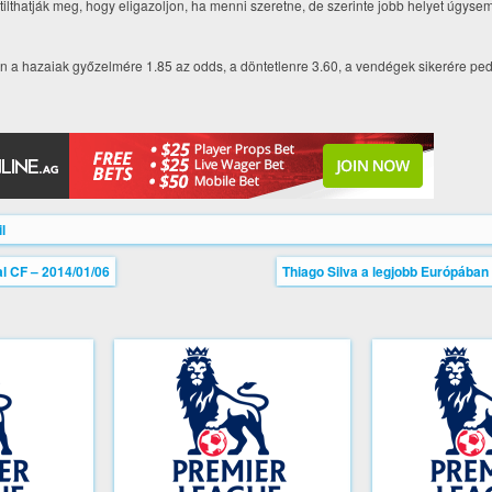
 tilthatják meg, hogy eligazoljon, ha menni szeretne, de szerinte jobb helyet úgys
a hazaiak győzelmére 1.85 az odds, a döntetlenre 3.60, a vendégek sikerére pedi
l
al CF – 2014/01/06
Thiago Silva a legjobb Európában 