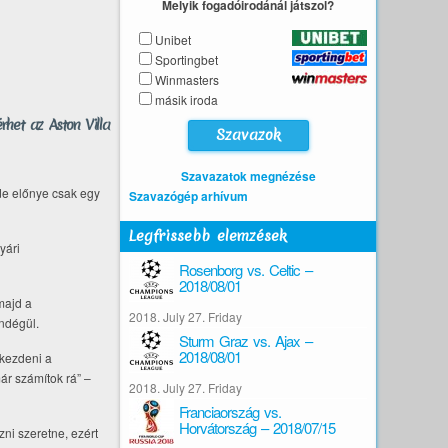
Melyik fogadóirodánál játszol?
Unibet
Sportingbet
Winmasters
másik iroda
rhet az Aston Villa
Szavazatok megnézése
 de előnye csak egy
Szavazógép arhívum
Legfrissebb elemzések
yári
Rosenborg vs. Celtic –
2018/08/01
majd a
2018. July 27. Friday
ndégül.
Sturm Graz vs. Ajax –
2018/08/01
 kezdeni a
ár számítok rá” –
2018. July 27. Friday
Franciaország vs.
Horvátország – 2018/07/15
zni szeretne, ezért