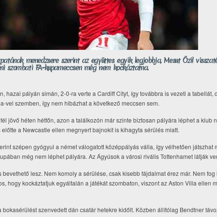
atának menedzsere szerint az együttes egyik legjobbja, Mesut Özil visszaté
lleni szombati FA-kupameccsen még nem kockáztatna.
, hazai pályán simán, 2-0-ra verte a Cardiff Cityt, így továbbra is vezeti a tabellát,
sea-vel szemben, így nem hibázhat a következő meccsen sem.
nfél jövő héten hétfőn, azon a találkozón már szinte biztosan pályára léphet a klub n
s előtte a Newcastle ellen megnyert bajnokit is kihagyta sérülés miatt.
int szépen gyógyul a német válogatott középpályás válla, így vélhetően játszhat 
upában még nem léphet pályára. Az Ágyúsok a városi rivális Tottenhamet látják ve
is bevethető lesz. Nem komoly a sérülése, csak kisebb fájdalmat érez már. Nem fog
, hogy kockáztatjuk egyáltalán a játékát szombaton, viszont az Aston Villa ellen m
a bokasérülést szenvedett dán csatár hetekre kidőlt. Közben állítólag Bendtner távo