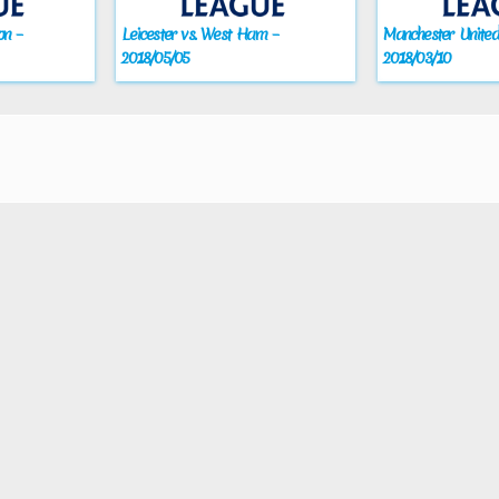
on –
Leicester vs. West Ham –
Manchester United 
2018/05/05
2018/03/10