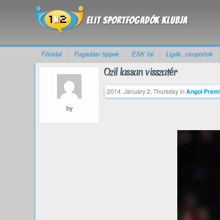
Főoldal
Fogadási tippek
ESK fal
Ligák, csoportok
Özil lassan visszatér
2014. January 2. Thursday
in
Angol Premi
by