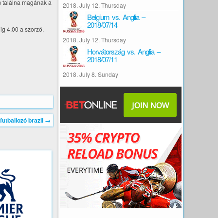
em találna magának a
2018. July 12. Thursday
Belgium vs. Anglia –
2018/07/14
g 4.00 a szorzó.
2018. July 12. Thursday
Horvátország vs. Anglia –
2018/07/11
2018. July 8. Sunday
futballozó brazil
→