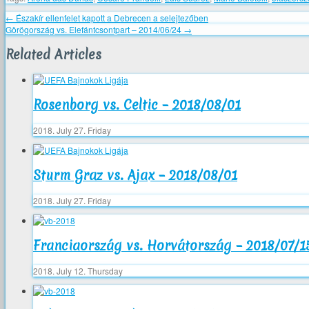
←
Északír ellenfelet kapott a Debrecen a selejtezőben
Görögország vs. Elefántcsontpart – 2014/06/24
→
Related Articles
Rosenborg vs. Celtic – 2018/08/01
2018. July 27. Friday
Sturm Graz vs. Ajax – 2018/08/01
2018. July 27. Friday
Franciaország vs. Horvátország – 2018/07/1
2018. July 12. Thursday