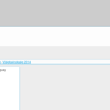
m
,
Világbajnokság 2014