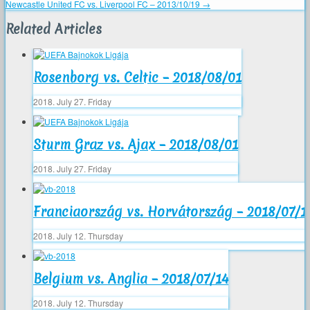
Newcastle United FC vs. Liverpool FC – 2013/10/19
→
Related Articles
Rosenborg vs. Celtic – 2018/08/01
2018. July 27. Friday
Sturm Graz vs. Ajax – 2018/08/01
2018. July 27. Friday
Franciaország vs. Horvátország – 2018/07/1
2018. July 12. Thursday
Belgium vs. Anglia – 2018/07/14
2018. July 12. Thursday