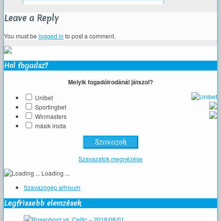
Leave a Reply
You must be
logged in
to post a comment.
Hol fogadsz?
Melyik fogadóirodánál játszol?
Unibet
Sportingbet
Winmasters
másik iroda
Szavazatok megnézése
Loading ...
Szavazógép arhívum
Legfrissebb elemzések