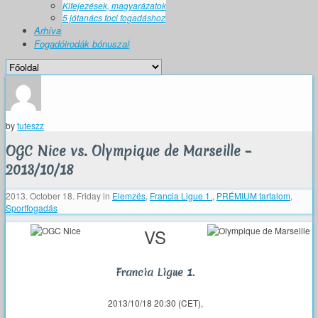
Kifejezések, magyarázatok
5 jótanács foci fogadáshoz
Arhíva
Fogadóirodák bónuszai
by
tuteszz
OGC Nice vs. Olympique de Marseille –
2013/10/18
2013. October 18. Friday
in
Elemzés
,
Francia Ligue 1.
,
PRÉMIUM tartalom
,
Sportfogadás
VS
Francia Ligue 1.
2013/10/18 20:30 (CET),