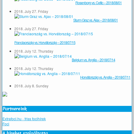
Rosenborg vs. Celtic – 2018/08/01
2018. July 27. Friday
Sturm Graz vs. Ajax – 2018/08/01
2018. July 27. Friday
Franciaország vs. Horvátország – 2018/07/15
2018. July 12. Thursday
Belgium vs. Anglia – 2018/07/14
2018. July 12. Thursday
Horvátország vs. Anglia – 2018/07/11
2018. July 8. Sunday
Partnereink
Extrafoci.hu - friss focihírek
Foci
A híreket szolgáltatta