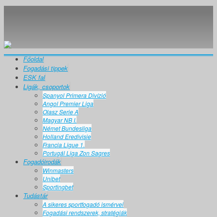
Főoldal
Fogadási tippek
ESK fal
Ligák, csoportok
Spanyol Primera Divízió
Angol Premier Liga
Olasz Serie A
Magyar NB I.
Német Bundesliga
Holland Eredivisie
Francia Ligue 1.
Portugál Liga Zon Sagres
Fogadóirodák
Winmasters
Unibet
Sportingbet
Tudástár
A sikeres sportfogadó ismérvei
Fogadási rendszerek, stratégiák