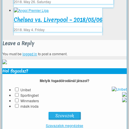
2018. May 26. Saturday
Chelsea vs. Liverpool – 2018/05/06
2018. May 4. Friday
Leave a Reply
You must be
logged in
to post a comment.
Hol fogadsz?
Melyik fogadóirodánál játszol?
Unibet
Sportingbet
Winmasters
másik iroda
Szavazatok megnézése