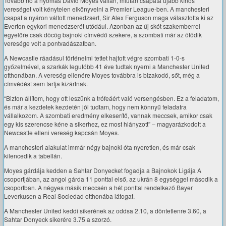
Tovább nő a nyomás David Moyes vállán, miután csapata újabb kínos
vereséget volt kénytelen elkönyvelni a Premier League-ben. A manchesteri
csapat a nyáron váltott menedzsert, Sir Alex Ferguson maga választotta ki az
Everton egykori menedzserét utódául. Azonban az új skót szakemberrel
egyelőre csak döcög bajnoki címvédő szekere, a szombati már az ötödik
veresége volt a pontvadászatban.
A Newcastle ráadásul történelmi tettet hajtott végre szombati 1-0-s
győzelmével, a szarkák legutóbb 41 éve tudtak nyerni a Manchester United
otthonában. A vereség ellenére Moyes továbbra is bizakodó, sőt, még a
címvédést sem tartja kizártnak.
“Bizton állítom, hogy ott leszünk a trófeáért való versengésben. Ez a feladatom,
és már a kezdetek kezdetén jól tudtam, hogy nem könnyű feladatra
vállalkozom. A szombati eredmény elkeserítő, vannak meccsek, amikor csak
egy kis szerencse kéne a sikerhez, ez most hiányzott” – magyarázkodott a
Newcastle elleni vereség kapcsán Moyes.
A manchesteri alakulat immár négy bajnoki óta nyeretlen, és már csak
kilencedik a tabellán.
Moyes gárdája kedden a Sahtar Donyecket fogadja a Bajnokok Ligája A
csoportjában, az angol gárda 11 ponttal első, az ukrán 8 egységgel második a
csoportban. A négyes másik meccsén a hét ponttal rendelkező Bayer
Leverkusen a Real Sociedad otthonába látogat.
A Manchester United keddi sikerének az oddsa 2.10, a döntetlenre 3.60, a
Sahtar Donyeck sikerére 3.75 a szorzó.