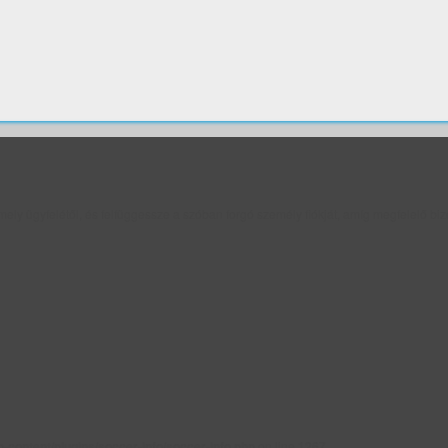
mely ügyfelétől, és felfüggessze a szóban forgó személy fiókját, amíg megfelelő bi
-content/plugins/soccer-info/soccer-info.php
on line
1267