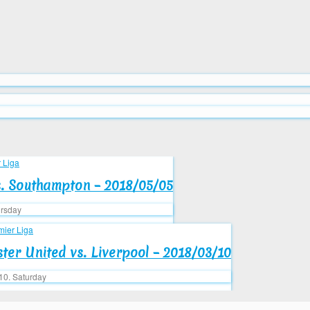
s. Southampton – 2018/05/05
ursday
ter United vs. Liverpool – 2018/03/10
10. Saturday