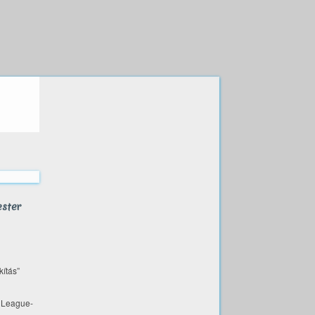
ester
kítás”
r League-