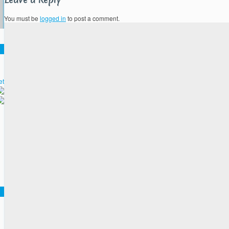
You must be
logged in
to post a comment.