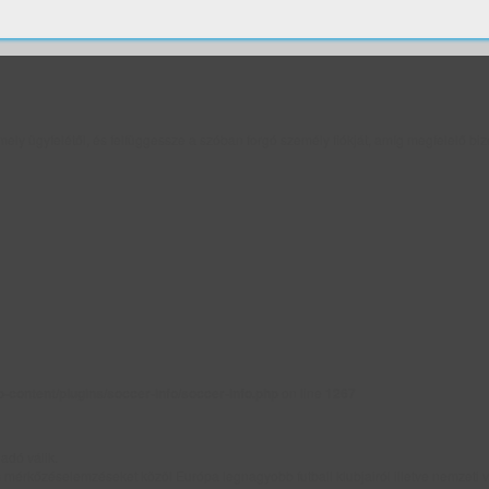
mely ügyfelétől, és felfüggessze a szóban forgó személy fiókját, amíg megfelelő bi
-content/plugins/soccer-info/soccer-info.php
on line
1267
adó válik.
mérkőzéselemzéseket közöl Európa legnagyobb futball klubjairól illetve nemzeti vá