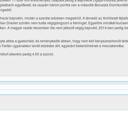
ngladbach együttesét, és csupán három pontra van a második Borussia Dormtundtól
angadót.
 hazai bajnokin, miután a szerdai edzésen megsérült. A támadó az Achillesét fájlalt
lian Draxler szintén nem tudta végigdolgozni a tréninget. Egyelőre mindkét kulcse
eken. A magyar csatár december óta nem játszott végig bajnokit, 2014-ben pedig ö
ta abba a gyakorlást, és reménykedik abban, hogy nem kell kényszerpihenőt tarta
on Farfán ugyanakkor ismét edzésbe állt, egyaránt bekerülhetnek a meccskeretbe.
kfurt sikerére pedig 4.50 a szorzó.