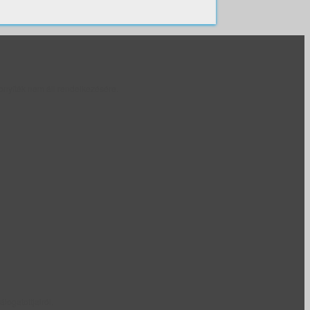
zonyíték nem áll rendelkezésére.
logatottjairól.