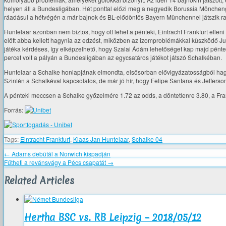
helyen áll a Bundesligában. Hét ponttal előzi meg a negyedik Borussia Mönche
ráadásul a hétvégén a már bajnok és BL-elődöntős Bayern Münchennel játszik r
Huntelaar azonban nem biztos, hogy ott lehet a pénteki, Eintracht Frankfurt elleni
előtt abba kellett hagynia az edzést, miközben az izomproblémákkal küszködő Ju
játéka kérdéses, így elképzelhető, hogy Szalai Ádám lehetőséget kap majd pént
percet volt a pályán a Bundesligában az egycsatáros játékot játszó Schalkéban.
Huntelaar a Schalke honlapjának elmondta, elsősorban elővigyázatosságból hagy
Szintén a Schalkéval kapcsolatos, de már jó hír, hogy Felipe Santana és Jeffers
A pénteki meccsen a Schalke győzelmére 1.72 az odds, a döntetlenre 3.80, a Fran
Forrás:
Tags:
Eintracht Frankfurt
,
Klaas Jan Huntelaar
,
Schalke 04
←
Adams debütál a Norwich kispadján
Fűtheti a revánsvágy a Pécs csapatát
→
Related Articles
Hertha BSC vs. RB Leipzig – 2018/05/12