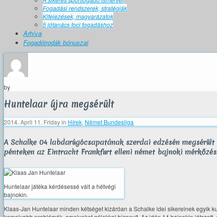
Fogadási rendszerek, stratégiák
Kifejezések, magyarázatok
5 jótanács foci fogadáshoz
Arhíva
Fogadóirodák bónuszai
by
Huntelaar újra megsérült
2014. April 11. Friday
in
Hírek
,
Német Bundesliga
A Schalke 04 labdarúgócsapatának szerdai edzésén megsérült K
pénteken az Eintracht Frankfurt elleni német bajnoki mérkőzés
Huntelaar játéka kérdésessé vált a hétvégi
bajnokin.
Klaas-Jan Huntelaar minden kétséget kizáróan a Schalke idei sikereinek egyik kul
komolyabb problémák, amelyeket gólokkal bizonyít. Az idén 14 bajnokin játszott,