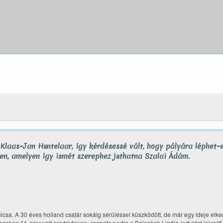
laas-Jan Huntelaar, így kérdésessé vált, hogy pályára léphet-
en, amelyen így ismét szerephez juthatna Szalai Ádám.
csa. A 30 éves holland csatár sokáig sérüléssel küszködött, de már egy ideje elker
 ezeken 11-szer volt eredményes, csapata pedig a Bajnokok Ligája-indulást jelent