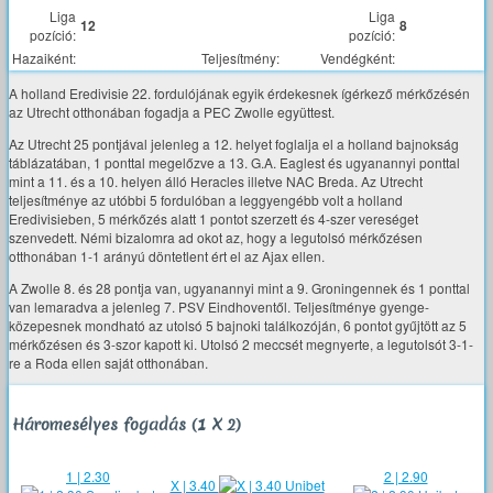
Liga
Liga
12
8
pozíció:
pozíció:
Hazaiként:
Teljesítmény:
Vendégként:
A holland Eredivisie 22. fordulójának egyik érdekesnek ígérkező mérkőzésén
az Utrecht otthonában fogadja a PEC Zwolle együttest.
Az Utrecht 25 pontjával jelenleg a 12. helyet foglalja el a holland bajnokság
táblázatában, 1 ponttal megelőzve a 13. G.A. Eaglest és ugyanannyi ponttal
mint a 11. és a 10. helyen álló Heracles illetve NAC Breda. Az Utrecht
teljesítménye az utóbbi 5 fordulóban a leggyengébb volt a holland
Eredivisieben, 5 mérkőzés alatt 1 pontot szerzett és 4-szer vereséget
szenvedett. Némi bizalomra ad okot az, hogy a legutolsó mérkőzésen
otthonában 1-1 arányú döntetlent ért el az Ajax ellen.
A Zwolle 8. és 28 pontja van, ugyanannyi mint a 9. Groningennek és 1 ponttal
van lemaradva a jelenleg 7. PSV Eindhoventől. Teljesítménye gyenge-
közepesnek mondható az utolsó 5 bajnoki találkozóján, 6 pontot gyűjtött az 5
mérkőzésen és 3-szor kapott ki. Utolsó 2 meccsét megnyerte, a legutolsót 3-1-
re a Roda ellen saját otthonában.
Háromesélyes fogadás (1 X 2)
1 | 2.30
2 | 2.90
X | 3.40