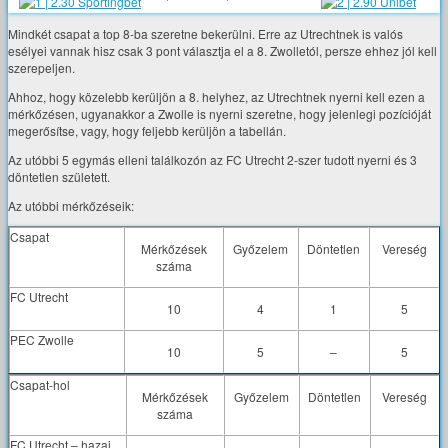
Mindkét csapat a top 8-ba szeretne bekerülni. Erre az Utrechtnek is valós
esélyei vannak hisz csak 3 pont választja el a 8. Zwolletól, persze ehhez jól kell
szerepeljen.
Ahhoz, hogy közelebb kerüljön a 8. helyhez, az Utrechtnek nyerni kell ezen a
mérkőzésen, ugyanakkor a Zwolle is nyerni szeretne, hogy jelenlegi pozícióját
megerősítse, vagy, hogy feljebb kerüljön a tabellán.
Az utóbbi 5 egymás elleni találkozón az FC Utrecht 2-szer tudott nyerni és 3
döntetlen született.
Az utóbbi mérkőzéseik:
Csapat
Mérkőzések
Győzelem
Döntetlen
Vereség
száma
FC Utrecht
10
4
1
5
PEC Zwolle
10
5
–
5
Csapat-hol
Mérkőzések
Győzelem
Döntetlen
Vereség
száma
FC Utrecht – hazai