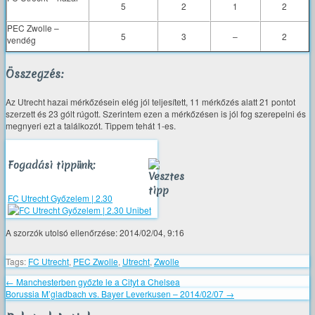
5
2
1
2
PEC Zwolle –
5
3
–
2
vendég
Összegzés:
Az Utrecht hazai mérkőzésein elég jól teljesített, 11 mérkőzés alatt 21 pontot
szerzett és 23 gólt rúgott. Szerintem ezen a mérkőzésen is jól fog szerepelni és
megnyeri ezt a találkozót. Tippem tehát 1-es.
Fogadási tippünk:
FC Utrecht Győzelem | 2.30
A szorzók utolsó ellenőrzése: 2014/02/04, 9:16
Tags:
FC Utrecht
,
PEC Zwolle
,
Utrecht
,
Zwolle
←
Manchesterben győzte le a Cityt a Chelsea
Borussia M’gladbach vs. Bayer Leverkusen – 2014/02/07
→