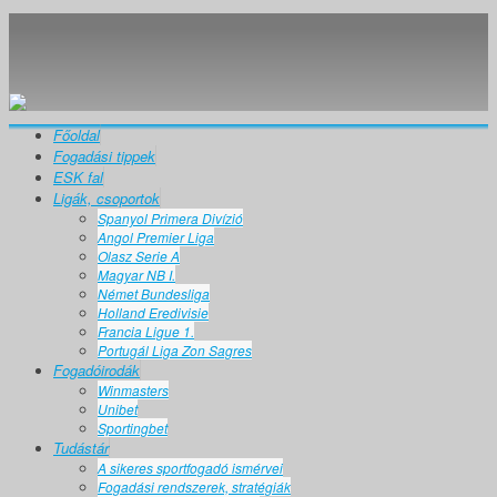
Főoldal
Fogadási tippek
ESK fal
Ligák, csoportok
Spanyol Primera Divízió
Angol Premier Liga
Olasz Serie A
Magyar NB I.
Német Bundesliga
Holland Eredivisie
Francia Ligue 1.
Portugál Liga Zon Sagres
Fogadóirodák
Winmasters
Unibet
Sportingbet
Tudástár
A sikeres sportfogadó ismérvei
Fogadási rendszerek, stratégiák