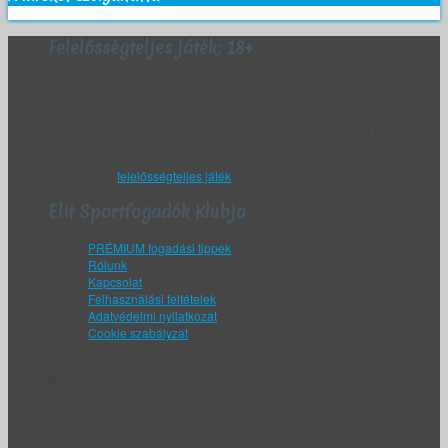
Felelősségteljes játék: 18+
18 év alattiak regisztrálása az Elit Sportfogadók Klubja honlapján tilos.
Az ESK fenntartja magának a jogot, hogy az életkor bizonyítását kérje
bármely ügyfelétől, és felfüggessze a szóban forgó személy fiókját, amíg
megfelelő bizonyíték nem áll rendelkezésére.
Bővebben a
felelősségteljes játék
ról.
Elit Sportfogadók Klubja
PRÉMIUM fogadási tippek
Rólunk
Kapcsolat
Felhasználási feltételek
Adatvédelmi nyilatkozat
Cookie szabályzat
Notice
: Undefined index: in
/home/khr6/public_html/sportfogadok.net/wp-content/plugins/soccer-
info/soccer-info.php
on line
1267