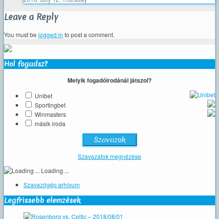
Leave a Reply
You must be
logged in
to post a comment.
Hol fogadsz?
Melyik fogadóirodánál játszol?
Unibet
Sportingbet
Winmasters
másik iroda
Szavazatok megnézése
Loading ...
Szavazógép arhívum
Legfrissebb elemzések