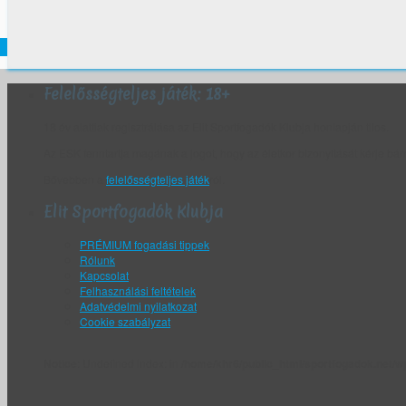
Felelősségteljes játék: 18+
18 év alattiak regisztrálása az Elit Sportfogadók Klubja honlapján tilos.
Az ESK fenntartja magának a jogot, hogy az életkor bizonyítását kérje bár
Bővebben a
felelősségteljes játék
ról.
Elit Sportfogadók Klubja
PRÉMIUM fogadási tippek
Rólunk
Kapcsolat
Felhasználási feltételek
Adatvédelmi nyilatkozat
Cookie szabályzat
Notice
: Undefined index: in
/home/khr6/public_html/sportfogadok.net/wp