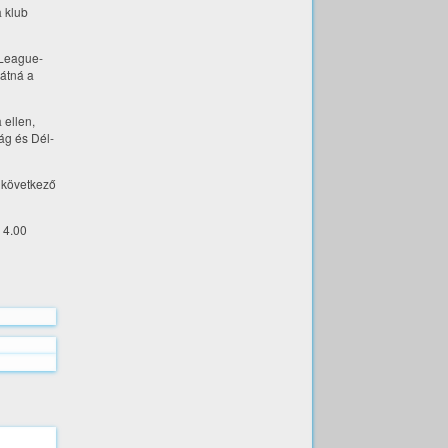
a klub
r League-
látná a
 ellen,
ág és Dél-
a következő
 4.00