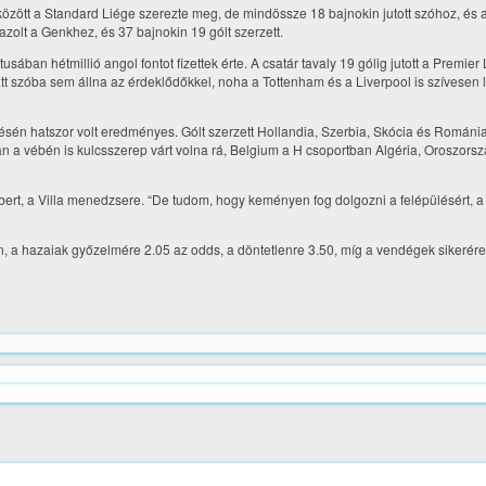
között a Standard Liége szerezte meg, de mindössze 18 bajnokin jutott szóhoz, és 
zolt a Genkhez, és 37 bajnokin 19 gólt szerzett.
sában hétmillió angol fontot fizettek érte. A csatár tavaly 19 gólig jutott a Premie
 alatt szóba sem állna az érdeklődőkkel, noha a Tottenham és a Liverpool is szívesen 
ésén hatszor volt eredményes. Gólt szerzett Hollandia, Szerbia, Skócia és Románia
n a vébén is kulcsszerep várt volna rá, Belgium a H csoportban Algéria, Oroszorsz
bert, a Villa menedzsere. “De tudom, hogy keményen fog dolgozni a felépülésért, 
n, a hazaiak győzelmére 2.05 az odds, a döntetlenre 3.50, míg a vendégek sikerére