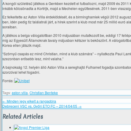
A kongói születésű játékos a Genkben kezdett el futballozni, majd 2009 és 2011 
inkább kölcsönadta a Kortrijk, majd a Mechelen együttesének. 2011-ben visszaiga
Ez felkeltette az Aston Villa érdeklődését, és a birminghamiek végül 2012 augusztu
ben, idén pedig tíz találatnál járt, a hírek szerint a klub most már 25 millió euró
soraiban.
A játékos a belga válogatottban 2010 májusában mutatkozott be, eddigi 17 fellép
míg az Egyesült Államoknak tavaly májusban kétszer is beköszönt. A válogatottba
Korea ellen játszik majd.
“Szörnyű csapás ez mind Christian, mind a klub számára” – nyilatkozta Paul Lam
szezonban erősebb lesz, mint valaha.”
A bajnokság 12. helyén álló Aston Villa a sereghajtó Fulhamet fogadja szombato
szorzóval lehet fogadni.
Forrás:
Tags:
aston villa
,
Christian Benteke
←
Minden jegy elkelt a rangadóra
Debreceni VSC vs. Győri ETO FC – 2014/04/05
→
Related Articles