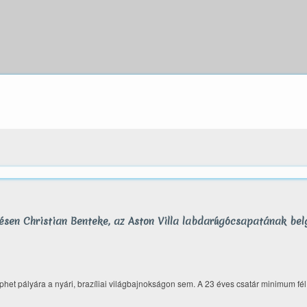
dzésen Christian Benteke, az Aston Villa labdarúgócsapatának bel
léphet pályára a nyári, brazíliai világbajnokságon sem. A 23 éves csatár minimum fé