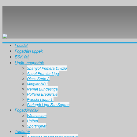
Főoldal
Fogadási tippek
ESK fal
Ligák, csoportok
Spanyol Primera Divízió
Angol Premier Liga
Olasz Serie A
Magyar NB I.
Német Bundesliga
Holland Eredivisie
Francia Ligue 1.
Portugál Liga Zon Sagres
Fogadóirodák
Winmasters
Unibet
Sportingbet
Tudástár
A sikeres sportfogadó ismérvei