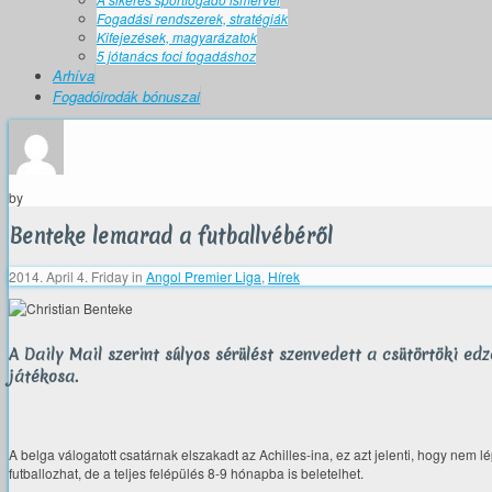
Fogadási rendszerek, stratégiák
Kifejezések, magyarázatok
5 jótanács foci fogadáshoz
Arhíva
Fogadóirodák bónuszai
by
Benteke lemarad a futballvébéről
2014. April 4. Friday
in
Angol Premier Liga
,
Hírek
A Daily Mail szerint súlyos sérülést szenvedett a csütörtöki e
játékosa.
A belga válogatott csatárnak elszakadt az Achilles-ina, ez azt jelenti, hogy nem 
futballozhat, de a teljes felépülés 8-9 hónapba is beletelhet.