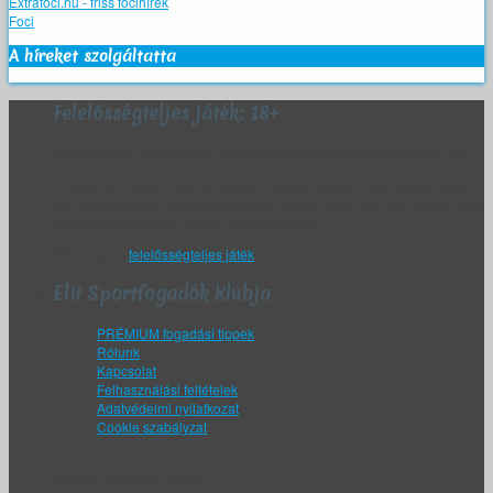
Extrafoci.hu - friss focihírek
Foci
A híreket szolgáltatta
Felelősségteljes játék: 18+
18 év alattiak regisztrálása az Elit Sportfogadók Klubja honlapján tilos.
Az ESK fenntartja magának a jogot, hogy az életkor bizonyítását kérje
bármely ügyfelétől, és felfüggessze a szóban forgó személy fiókját, amíg
megfelelő bizonyíték nem áll rendelkezésére.
Bővebben a
felelősségteljes játék
ról.
Elit Sportfogadók Klubja
PRÉMIUM fogadási tippek
Rólunk
Kapcsolat
Felhasználási feltételek
Adatvédelmi nyilatkozat
Cookie szabályzat
Notice
: Undefined index: in