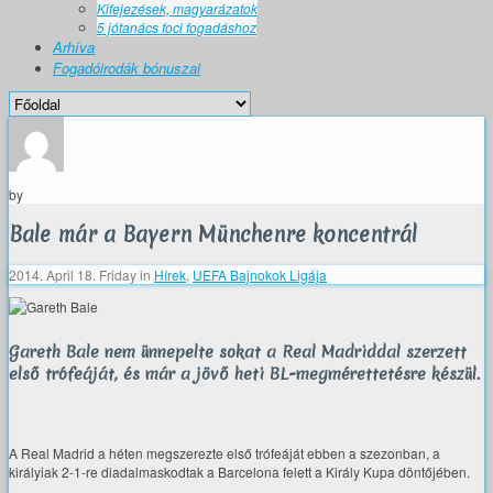
Kifejezések, magyarázatok
5 jótanács foci fogadáshoz
Arhíva
Fogadóirodák bónuszai
by
Bale már a Bayern Münchenre koncentrál
2014. April 18. Friday
in
Hírek
,
UEFA Bajnokok Ligája
Gareth Bale nem ünnepelte sokat a Real Madriddal szerzett
első trófeáját, és már a jövő heti BL-megmérettetésre készül.
A Real Madrid a héten megszerezte első trófeáját ebben a szezonban, a
királyiak 2-1-re diadalmaskodtak a Barcelona felett a Király Kupa döntőjében.