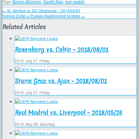
Tags:
Bayern München
,
Gareth Bale
,
real madrid
←
SL Benfica vs. SC Olhanense – 2014/04/20
Szélesi Zoltán a Puskás Akadémiánál folytatja
→
Related Articles
Rosenborg vs. Celtic – 2018/08/01
2018. July 27. Friday
Sturm Graz vs. Ajax – 2018/08/01
2018. July 27. Friday
Real Madrid vs. Liverpool – 2018/05/26
2018. May 26. Saturday