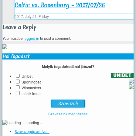
Celtic vs. Rosenborg – 2017/07/26
2017. July 21. Friday
Leave a Reply
You must be
logged in
to post a comment.
Hol fogadsz?
Melyik fogadóirodánál játszol?
Unibet
Sportingbet
Winmasters
másik iroda
Szavazatok megnézése
Loading ...
Szavazógép arhívum