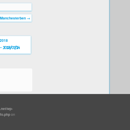
k Manchesterben
→
 – 2018/07/14
.net/wp-
nfo.php
on