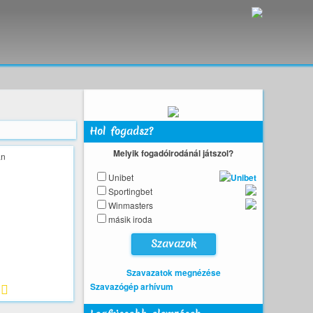
Hol fogadsz?
Melyik fogadóirodánál játszol?
Unibet
Sportingbet
Winmasters
másik iroda
Szavazatok megnézése
Szavazógép arhívum