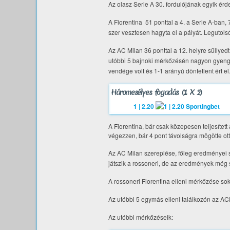
Az olasz Serie A 30. fordulójának egyik é
A Fiorentina 51 ponttal a 4. a Serie A-ban, 
szer vesztesen hagyta el a pályát. Legutols
Az AC Milan 36 ponttal a 12. helyre süllye
utóbbi 5 bajnoki mérkőzésén nagyon gyengén t
vendége volt és 1-1 arányú döntetlent ért el
Háromesélyes fogadás (1 X 2)
1 | 2.20
A Fiorentina, bár csak közepesen teljesítet
végezzen, bár 4 pont távolságra mögötte ott 
Az AC Milan szereplése, főleg eredményei sz
játszik a rossoneri, de az eredmények még
A rossoneri Fiorentina elleni mérkőzése sok
Az utóbbi 5 egymás elleni találkozón az ACF 
Az utóbbi mérkőzéseik: