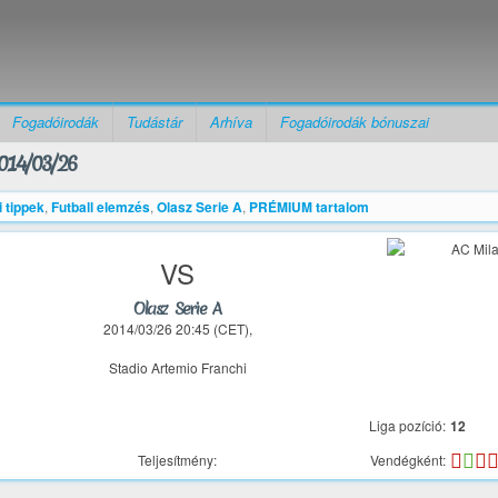
Fogadóirodák
Tudástár
Arhíva
Fogadóirodák bónuszai
014/03/26
i tippek
,
Futball elemzés
,
Olasz Serie A
,
PRÉMIUM tartalom
VS
Olasz Serie A
2014/03/26 20:45 (CET),
Stadio Artemio Franchi
Liga pozíció:
12
Teljesítmény:
Vendégként: