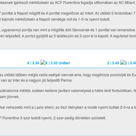
rdekesnek ígérkező mérkőzésén az ACF Fiorentina fogadja otthonában az AC Milant.
7 ponttal a Napoli mögött és 4 ponttal megelőzve az Intert. Az utóbbi 5 fordulóban 7 
ó bajnoki mérkőzésén a Napoli vendége volt és 1-0-ra nyerni tudott.
dt, ugyanannyi pontja van mint a mögötte álló Genoanak és 1 ponttal van lemaradva
eljesített, 4 pontot gyűjtött az 5 találkozón és 3-szor ki is kapott. A legutolsó fo
.
X | 3.30
2 | 3.40
t az utóbbi időben mégis valós esélyei vannak arra, hogy megőrizze pozícióját és 
van az Inter és a nagyon jól teljesítő Parma.
ánalomra méltók, ezeken kellene javítani valamelyest a hátra lévő fordulókban. Né
 sem jönnek.
kal nehezebb mint a Lazio elleni, az őszi idényben a violák nyerni tudtak 2-0-ra a 
Fiorentina 3-szor tudott nyerni, 2-szer pedig döntetlen született.