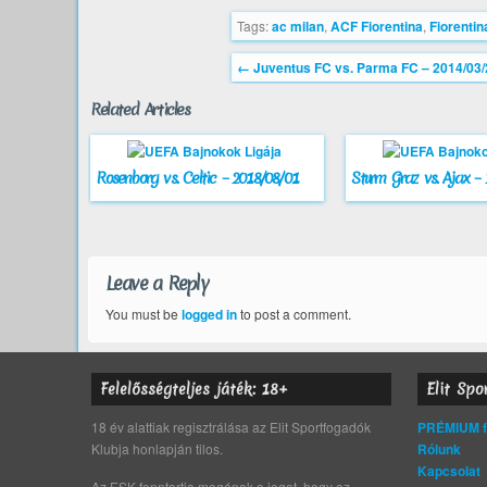
Tags:
ac milan
,
ACF Fiorentina
,
Fiorentin
←
Juventus FC vs. Parma FC – 2014/03/
Related Articles
Rosenborg vs. Celtic – 2018/08/01
Sturm Graz vs. Ajax –
Leave a Reply
You must be
logged in
to post a comment.
Felelősségteljes játék: 18+
Elit Spo
18 év alattiak regisztrálása az Elit Sportfogadók
PRÉMIUM fo
Klubja honlapján tilos.
Rólunk
Kapcsolat
Az ESK fenntartja magának a jogot, hogy az