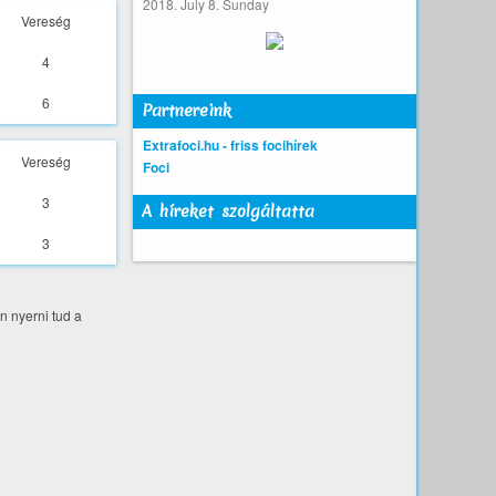
2018. July 8. Sunday
Vereség
4
6
Partnereink
Extrafoci.hu - friss focihírek
Vereség
Foci
3
A híreket szolgáltatta
3
n nyerni tud a