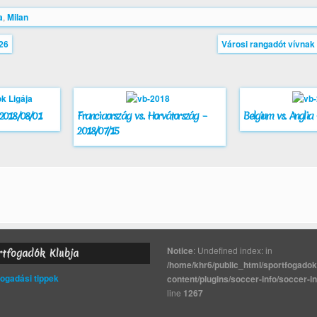
a
,
Milan
26
Városi rangadót vívna
 2018/08/01
Franciaország vs. Horvátország –
Belgium vs. Anglia
2018/07/15
Notice
: Undefined index: in
rtfogadók Klubja
/home/khr6/public_html/sportfogadok
gadási tippek
content/plugins/soccer-info/soccer-i
line
1267