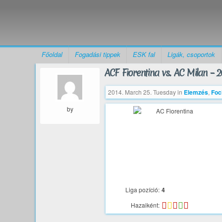
Főoldal
Fogadási tippek
ESK fal
Ligák, csoportok
ACF Fiorentina vs. AC Milan – 2
2014. March 25. Tuesday
in
Elemzés
,
Foc
by
Liga pozíció:
4
Hazaiként: